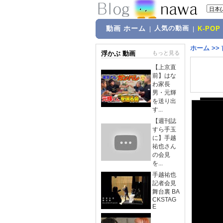
動画 ホーム
人気の動画
|
|
K-POP
ホーム
>>
浮かぶ 動画
もっと見る
【上京直
前】はな
わ家長
男・元輝
を送り出
す...
【週刊誌
すら手玉
に】手越
祐也さん
の会見
を...
手越祐也
記者会見
舞台裏 BA
CKSTAG
E