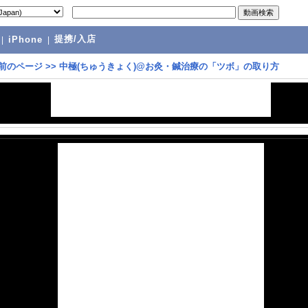
提携/入店
|
iPhone
|
前のページ
>>
中極(ちゅうきょく)@お灸・鍼治療の「ツボ」の取り方