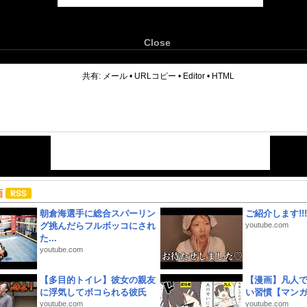
Close
6
共有:
メール
•
URLコピー
•
Editor
•
HTML
画
朝倉海選手に総合スパーリン
ご紹介します!!!
グ挑んだらフルボッコにされ
youtube.com
た...
youtube.com
【多目的トイレ】彼女の親友
【漫画】凡人
に浮気してボコられる彼氏
い習慣【マン
youtube.com
youtube.com