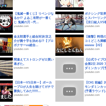
【鬼滅一番くじ】リベンジな
ボクシング世
るか!? よゐこ有野が一番く
とスパーリン
じ 鬼滅の刃 ~弐...
【京口紘人VS朝
youtube.com
youtube.com
金太郎選手と総合対決!京之
【衝撃】料理
介が腕十字を決める!?【プロ
コミどころ満載
ボクサーvs総合...
wwww【#2】
youtube.com
youtube.com
間違えてストロングゼロ買い
【公式ライブC
過ぎた。
会第2日 2020
youtube.com
ダミンカップ(予.
youtube.com
【日本一VS日本一】ポーカ
【CH1 前編】2
ープロが人生を賭けてガチで
モンダミンカッ
勝負してみた!!!!!!...
(予選ラウンド)..
youtube.com
youtube.com