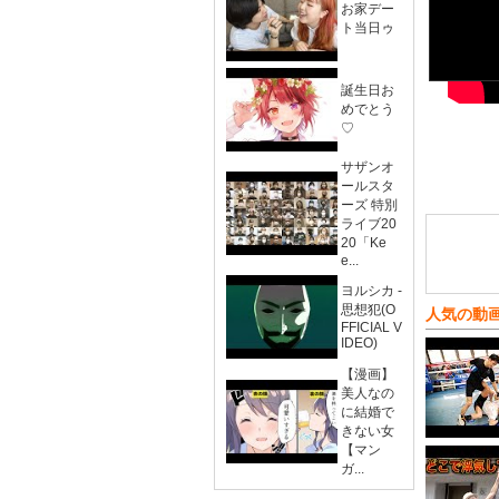
お家デー
ト当日ゥ
誕生日お
めでとう
♡
サザンオ
ールスタ
ーズ 特別
ライブ20
20「Ke
e...
ヨルシカ -
思想犯(O
人気の動
FFICIAL V
IDEO)
【漫画】
美人なの
に結婚で
きない女
【マン
ガ...