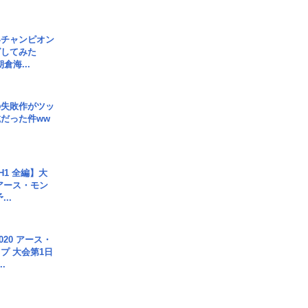
界チャンピオン
グしてみた
倉海...
の失敗作がツッ
だった件ww
H1 全編】大
 アース・モン
..
020 アース・
プ 大会第1日
.