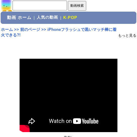
動画 ホーム
人気の動画
|
|
K-POP
ホーム
>>
前のページ
>>
iPhoneフラッシュで黒いマッチ棒に着
火できる?!
もっと見る