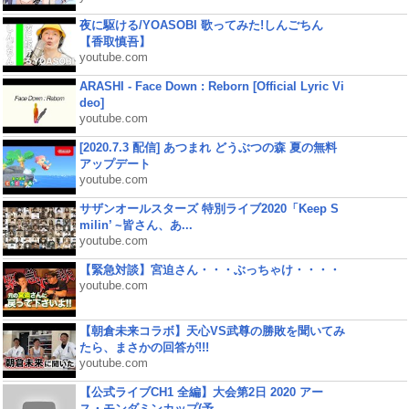
夜に駆ける/YOASOBI 歌ってみた!しんごちん
【香取慎吾】
youtube.com
ARASHI - Face Down : Reborn [Official Lyric Vi
deo]
youtube.com
[2020.7.3 配信] あつまれ どうぶつの森 夏の無料
アップデート
youtube.com
サザンオールスターズ 特別ライブ2020「Keep S
milin’ ~皆さん、あ...
youtube.com
【緊急対談】宮迫さん・・・ぶっちゃけ・・・・
youtube.com
【朝倉未来コラボ】天心VS武尊の勝敗を聞いてみ
たら、まさかの回答が!!!
youtube.com
【公式ライブCH1 全編】大会第2日 2020 アー
ス・モンダミンカップ(予...