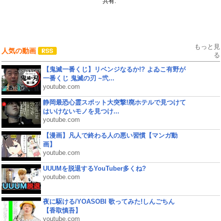
共有:
もっと見
人気の動画
る
【鬼滅一番くじ】リベンジなるか!? よゐこ有野が
一番くじ 鬼滅の刃 ~弐...
youtube.com
静岡最恐心霊スポット大突撃!廃ホテルで見つけて
はいけないモノを見つけ...
youtube.com
【漫画】凡人で終わる人の悪い習慣【マンガ動
画】
youtube.com
UUUMを脱退するYouTuber多くね?
youtube.com
夜に駆ける/YOASOBI 歌ってみた!しんごちん
【香取慎吾】
youtube.com