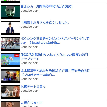
ヨルシカ - 思想犯(OFFICIAL VIDEO)
youtube.com
【報告】お母さんを亡くしました。
youtube.com
ボクシング世界チャンピオンとスパーリングして
みた 【京口紘人VS朝倉海...
youtube.com
[2020.7.3 配信] あつまれ どうぶつの森 夏の無料
アップデート
youtube.com
金太郎選手と総合対決!京之介が腕十字を決める!?
【プロボクサーvs総合...
youtube.com
お家デート当日ゥ
youtube.com
ご紹介します!!!
youtube.com