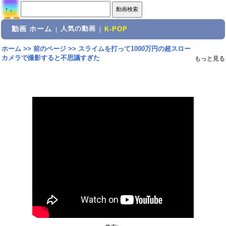
動画 ホーム
人気の動画
|
|
K-POP
ホーム
>>
前のページ
>>
スライムを打って1000万円の超スロー
カメラで撮影すると不思議すぎた
もっと見る