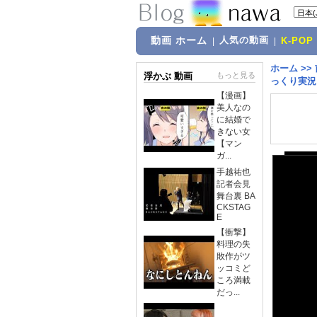
動画 ホーム
人気の動画
|
|
K-POP
ホーム
>>
浮かぶ 動画
もっと見る
っくり実況
【漫画】
美人なの
に結婚で
きない女
【マン
ガ...
手越祐也
記者会見
舞台裏 BA
CKSTAG
E
【衝撃】
料理の失
敗作がツ
ッコミど
ころ満載
だっ...