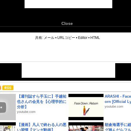
Close
6
共有:
メール
•
URLコピー
•
Editor
•
HTML
画
【週刊誌すら手玉に】手越祐
ARASHI - Face
也さんの会見を【心理学的に
orn [Official L
分析】
youtube.com
youtube.com
【漫画】凡人で終わる人の悪
朝倉海選手に
い習慣【マンガ動画】
グ挑んだらフ