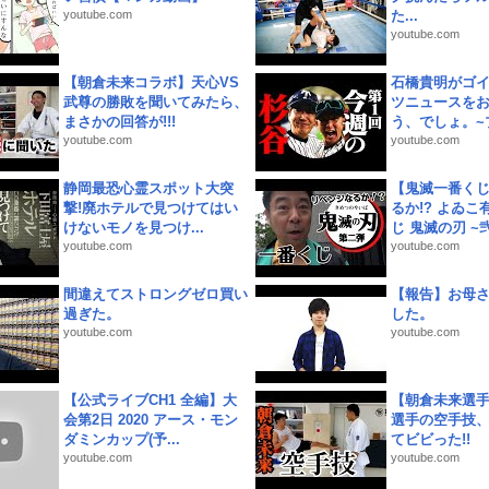
youtube.com
た...
youtube.com
【朝倉未来コラボ】天心VS
石橋貴明がゴ
武尊の勝敗を聞いてみたら、
ツニュースを
まさかの回答が!!!
う、でしょ。~プ
youtube.com
youtube.com
静岡最恐心霊スポット大突
【鬼滅一番く
撃!廃ホテルで見つけてはい
るか!? よゐ
けないモノを見つけ...
じ 鬼滅の刃 ~弐.
youtube.com
youtube.com
間違えてストロングゼロ買い
【報告】お母
過ぎた。
した。
youtube.com
youtube.com
【公式ライブCH1 全編】大
【朝倉未来選
会第2日 2020 アース・モン
選手の空手技
ダミンカップ(予...
てビビった!!
youtube.com
youtube.com