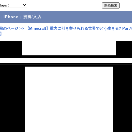
提携/入店
|
iPhone
|
前のページ
>>
【Minecraft】重力に引き寄せられる世界でどう生きる? Part
】