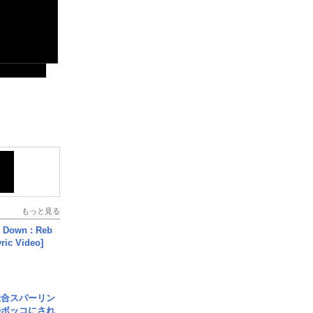
もっと見る
 Down : Reb
yric Video]
総合スパーリン
ルボッコにされ