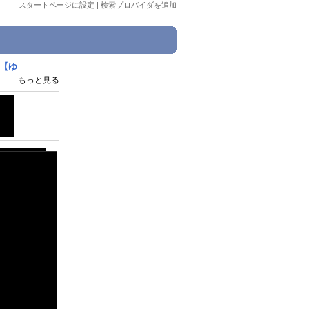
スタートページに設定
|
検索プロバイダを追加
4【ゆ
もっと見る