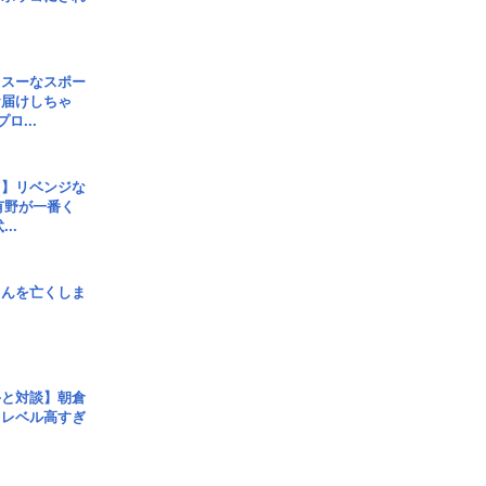
イスーなスポー
お届けしちゃ
ロ...
じ】リベンジな
こ有野が一番く
..
さんを亡くしま
手と対談】朝倉
、レベル高すぎ