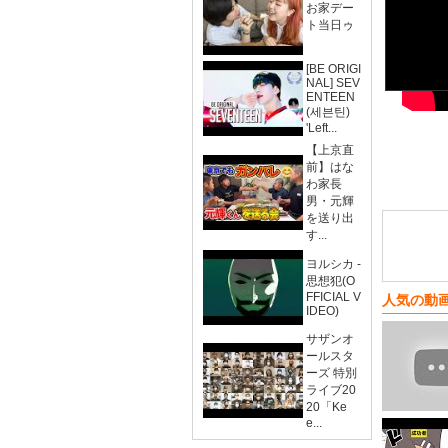
お家デー
ト当日ゥ
[BE ORIGI
NAL] SEV
ENTEEN
(세븐틴)
'Left...
【上京直
前】はな
わ家長
男・元輝
を送り出
す...
ヨルシカ -
思想犯(O
FFICIAL V
人気の動
IDEO)
サザンオ
ールスタ
ーズ 特別
ライブ20
20「Ke
e...