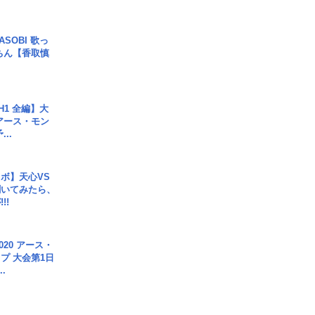
SOBI 歌っ
ちん【香取慎
H1 全編】大
 アース・モン
..
ボ】天心VS
聞いてみたら、
!!
020 アース・
プ 大会第1日
.