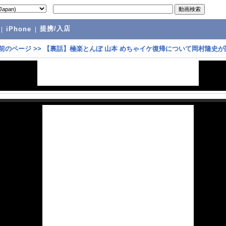
提携/入店
|
iPhone
|
前のページ
>>
【裏話】極楽とんぼ 山本 めちゃイケ復帰について岡村隆史が