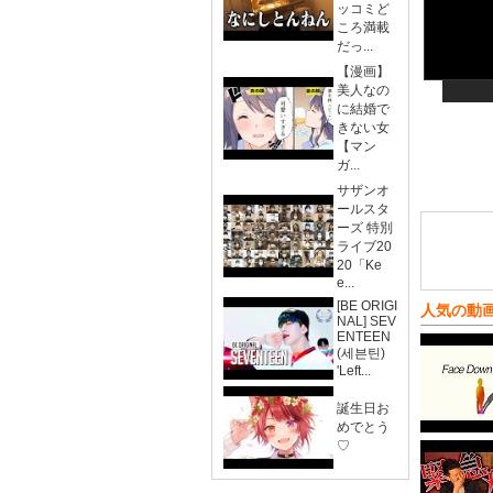
ッコミど
ころ満載
だっ...
【漫画】
美人なの
に結婚で
きない女
【マン
ガ...
サザンオ
ールスタ
ーズ 特別
ライブ20
20「Ke
e...
[BE ORIGI
人気の動
NAL] SEV
ENTEEN
(세븐틴)
'Left...
誕生日お
めでとう
♡