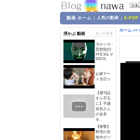
動画 ホーム
人気の動画
|
|
K-POP
ホーム
>>
浮かぶ 動画
もっと見る
ヨルシカ -
思想犯(O
FFICIAL V
IDEO)
お家デー
ト当日ゥ
【週刊誌
すら手玉
に】手越
祐也さん
の会見
を...
【衝撃】
料理の失
敗作がツ