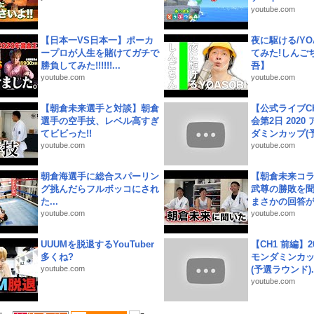
youtube.com
【日本一VS日本一】ポーカ
夜に駆ける/YOA
ープロが人生を賭けてガチで
てみた!しんご
勝負してみた!!!!!!...
吾】
youtube.com
youtube.com
【朝倉未来選手と対談】朝倉
【公式ライブC
選手の空手技、レベル高すぎ
会第2日 2020
てビビった!!
ダミンカップ(予.
youtube.com
youtube.com
朝倉海選手に総合スパーリン
【朝倉未来コラ
グ挑んだらフルボッコにされ
武尊の勝敗を
た...
まさかの回答が!
youtube.com
youtube.com
UUUMを脱退するYouTuber
【CH1 前編】2
多くね?
モンダミンカッ
youtube.com
(予選ラウンド)..
youtube.com