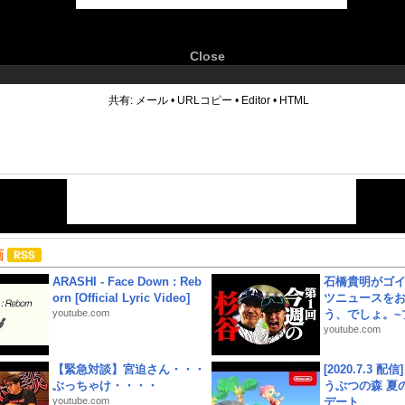
Close
6
共有:
メール
•
URLコピー
•
Editor
•
HTML
画
ARASHI - Face Down : Reb
石橋貴明がゴ
orn [Official Lyric Video]
ツニュースを
youtube.com
う、でしょ。~プ
youtube.com
【緊急対談】宮迫さん・・・
[2020.7.3 配
ぶっちゃけ・・・・
うぶつの森 夏
youtube.com
デート