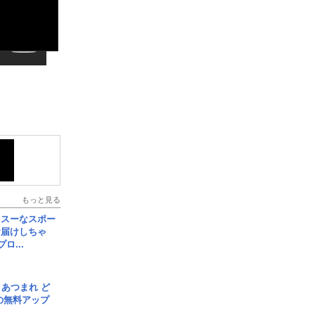
もっと見る
イスーなスポー
お届けしちゃ
ロ...
信] あつまれ ど
の無料アップ