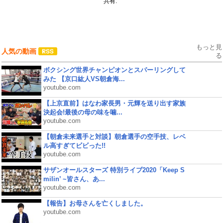
共有:
もっと見
人気の動画
る
ボクシング世界チャンピオンとスパーリングして
みた 【京口紘人VS朝倉海...
youtube.com
【上京直前】はなわ家長男・元輝を送り出す家族
決起会!最後の母の味を噛...
youtube.com
【朝倉未来選手と対談】朝倉選手の空手技、レベ
ル高すぎてビビった!!
youtube.com
サザンオールスターズ 特別ライブ2020「Keep S
milin’ ~皆さん、あ...
youtube.com
【報告】お母さんを亡くしました。
youtube.com