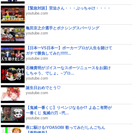
【緊急対談】宮迫さん・・・ぶっちゃけ・・・・
youtube.com
亀田京之介選手とボクシングスパーリング
youtube.com
【日本一VS日本一】ポーカープロが人生を賭けて
ガチで勝負してみた!!!!!!...
youtube.com
石橋貴明がゴイスーなスポーツニュースをお届け
しちゃう、でしょ。~プロ...
youtube.com
誕生日おめでとう♡
youtube.com
【鬼滅一番くじ】リベンジなるか!? よゐこ有野が
一番くじ 鬼滅の刃 ~弐...
youtube.com
夜に駆ける/YOASOBI 歌ってみた!しんごちん
【香取慎吾】