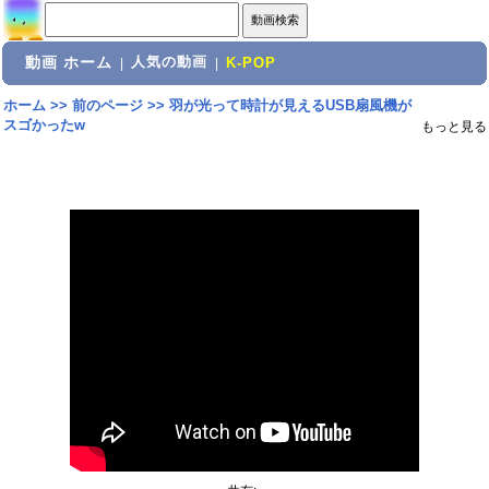
動画 ホーム
人気の動画
|
|
K-POP
ホーム
>>
前のページ
>>
羽が光って時計が見えるUSB扇風機が
スゴかったw
もっと見る