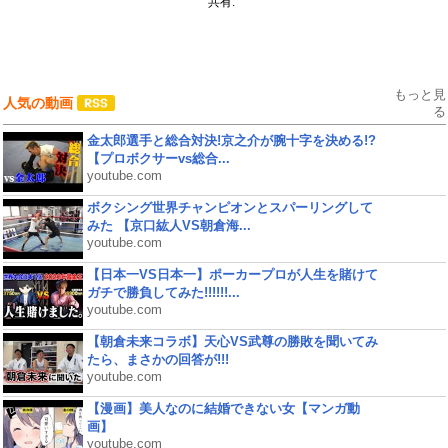
共有:
もっと見
人気の動画
る
金太郎選手と総合対決!京之介が腕十字を決める!?
【プロボクサーvs総合...
youtube.com
ボクシング世界チャンピオンとスパーリングして
みた 【京口紘人VS朝倉海...
youtube.com
【日本一VS日本一】ポーカープロが人生を賭けて
ガチで勝負してみた!!!!!!...
youtube.com
【朝倉未来コラボ】天心VS武尊の勝敗を聞いてみ
たら、まさかの回答が!!!
youtube.com
【漫画】美人なのに結婚できない女【マンガ動
画】
youtube.com