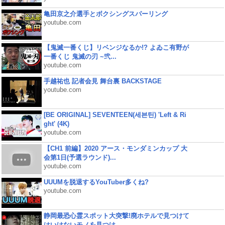
亀田京之介選手とボクシングスパーリング
youtube.com
【鬼滅一番くじ】リベンジなるか!? よゐこ有野が
一番くじ 鬼滅の刃 ~弐...
youtube.com
手越祐也 記者会見 舞台裏 BACKSTAGE
youtube.com
[BE ORIGINAL] SEVENTEEN(세븐틴) 'Left & Ri
ght' (4K)
youtube.com
【CH1 前編】2020 アース・モンダミンカップ 大
会第1日(予選ラウンド)...
youtube.com
UUUMを脱退するYouTuber多くね?
youtube.com
静岡最恐心霊スポット大突撃!廃ホテルで見つけて
はいけないモノを見つけ...