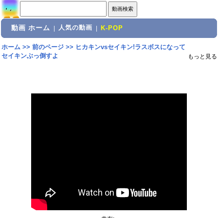
動画 ホーム
人気の動画
|
|
K-POP
ホーム
>>
前のページ
>>
ヒカキンvsセイキン!ラスボスになって
セイキンぶっ倒すよ
もっと見る