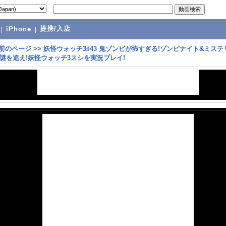
提携/入店
|
iPhone
|
前のページ
>>
妖怪ウォッチ3♯43 鬼ゾンビが怖すぎる!ゾンビナイト&ミステ
謎を追え!妖怪ウォッチ3スシを実況プレイ!