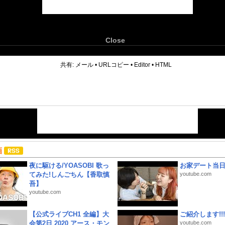
Close
6
共有:
メール
•
URLコピー
•
Editor
•
HTML
画
夜に駆ける/YOASOBI 歌っ
お家デート当
てみた!しんごちん【香取慎
youtube.com
吾】
youtube.com
【公式ライブCH1 全編】大
ご紹介します!!!
会第2日 2020 アース・モン
youtube.com