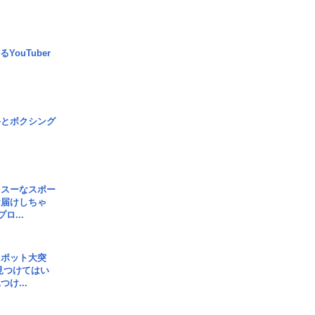
YouTuber
手とボクシング
イスーなスポー
お届けしちゃ
ロ...
スポット大突
見つけてはい
け...