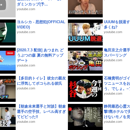
ダミンカップ(予...
youtube.com
ヨルシカ - 思想犯(OFFICIAL
UUUMを脱退する
VIDEO)
多くね?
youtube.com
youtube.com
[2020.7.3 配信] あつまれ ど
亀田京之介選
うぶつの森 夏の無料アップ
スパーリング
デート
youtube.com
youtube.com
【多目的トイレ】彼女の親友
石橋貴明がゴ
に浮気してボコられる彼氏
ツニュースを
youtube.com
う、でしょ。~プ
youtube.com
【朝倉未来選手と対談】朝倉
静岡最恐心霊
選手の空手技、レベル高すぎ
撃!廃ホテルで
てビビった!!
けないモノを見つ
youtube.com
youtube.com