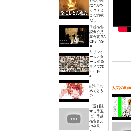
料理の失
敗作がツ
ッコミど
ころ満載
だっ...
手越祐也
記者会見
舞台裏 BA
CKSTAG
E
サザンオ
ールスタ
ーズ 特別
ライブ20
20「Ke
e...
誕生日お
人気の動
めでとう
♡
【週刊誌
すら手玉
に】手越
祐也さん
の会見