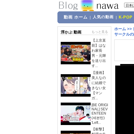
動画 ホーム
人気の動画
|
|
K-POP
ホーム
>>
浮かぶ 動画
もっと見る
サークルの
【上京直
前】はな
わ家長
男・元輝
を送り出
す...
【漫画】
美人なの
に結婚で
きない女
【マン
ガ...
[BE ORIGI
NAL] SEV
ENTEEN
(세븐틴)
'Left...
【衝撃】