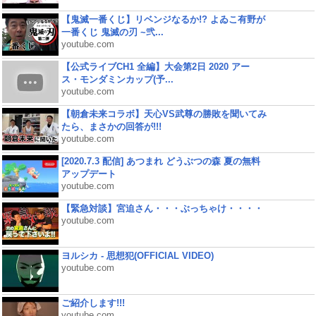
【鬼滅一番くじ】リベンジなるか!? よゐこ有野が
一番くじ 鬼滅の刃 ~弐...
youtube.com
【公式ライブCH1 全編】大会第2日 2020 アー
ス・モンダミンカップ(予...
youtube.com
【朝倉未来コラボ】天心VS武尊の勝敗を聞いてみ
たら、まさかの回答が!!!
youtube.com
[2020.7.3 配信] あつまれ どうぶつの森 夏の無料
アップデート
youtube.com
【緊急対談】宮迫さん・・・ぶっちゃけ・・・・
youtube.com
ヨルシカ - 思想犯(OFFICIAL VIDEO)
youtube.com
ご紹介します!!!
youtube.com