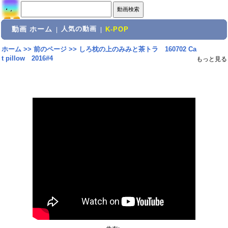
動画 ホーム
人気の動画
|
|
K-POP
ホーム
>>
前のページ
>>
しろ枕の上のみみと茶トラ 160702 Ca
t pillow 2016#4
もっと見る