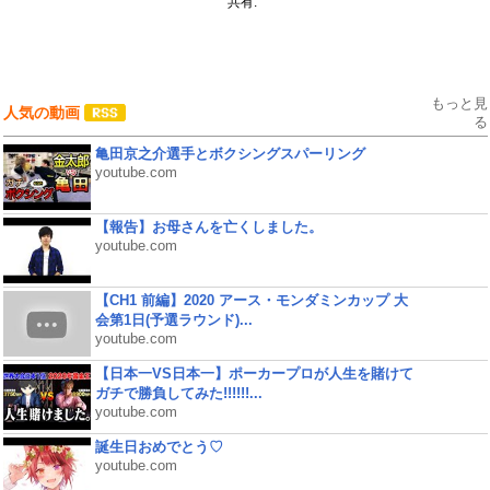
共有:
もっと見
人気の動画
る
亀田京之介選手とボクシングスパーリング
youtube.com
【報告】お母さんを亡くしました。
youtube.com
【CH1 前編】2020 アース・モンダミンカップ 大
会第1日(予選ラウンド)...
youtube.com
【日本一VS日本一】ポーカープロが人生を賭けて
ガチで勝負してみた!!!!!!...
youtube.com
誕生日おめでとう♡
youtube.com