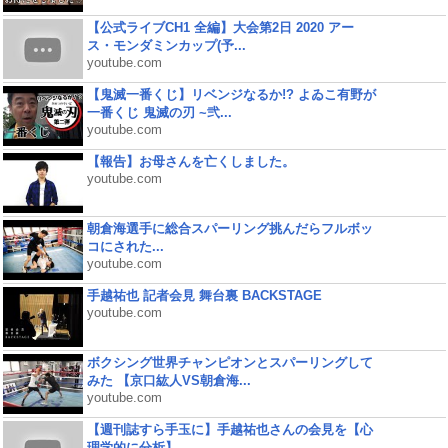
【公式ライブCH1 全編】大会第2日 2020 アー
ス・モンダミンカップ(予...
youtube.com
【鬼滅一番くじ】リベンジなるか!? よゐこ有野が
一番くじ 鬼滅の刃 ~弐...
youtube.com
【報告】お母さんを亡くしました。
youtube.com
朝倉海選手に総合スパーリング挑んだらフルボッ
コにされた...
youtube.com
手越祐也 記者会見 舞台裏 BACKSTAGE
youtube.com
ボクシング世界チャンピオンとスパーリングして
みた 【京口紘人VS朝倉海...
youtube.com
【週刊誌すら手玉に】手越祐也さんの会見を【心
理学的に分析】