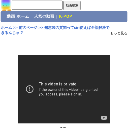
動画 ホーム
人気の動画
|
|
K-POP
ホーム
>>
前のページ
>>
知恵袋の質問ってsiri使えば全部解決で
きるんじゃ!?
もっと見る