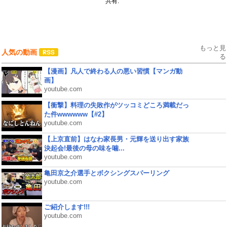
共有:
もっと見
人気の動画
る
【漫画】凡人で終わる人の悪い習慣【マンガ動
画】
youtube.com
【衝撃】料理の失敗作がツッコミどころ満載だっ
た件wwwwww【#2】
youtube.com
【上京直前】はなわ家長男・元輝を送り出す家族
決起会!最後の母の味を噛...
youtube.com
亀田京之介選手とボクシングスパーリング
youtube.com
ご紹介します!!!
youtube.com