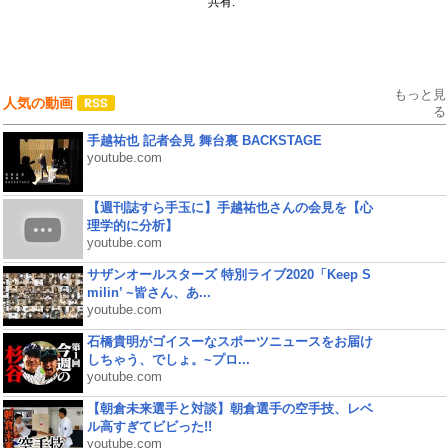
共有:
もっと見
人気の動画
る
手越祐也 記者会見 舞台裏 BACKSTAGE
youtube.com
【週刊誌すら手玉に】手越祐也さんの会見を【心
理学的に分析】
youtube.com
サザンオールスターズ 特別ライブ2020「Keep S
milin’ ~皆さん、あ...
youtube.com
石橋貴明がゴイスーなスポーツニュースをお届け
しちゃう、でしょ。~プロ...
youtube.com
【朝倉未来選手と対談】朝倉選手の空手技、レベ
ル高すぎてビビった!!
youtube.com