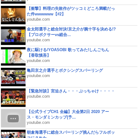
【衝撃】料理の失敗作がツッコミどころ満載だっ
た件wwwwww【#2】
youtube.com
金太郎選手と総合対決!京之介が腕十字を決める!?
【プロボクサーvs総合...
youtube.com
夜に駆ける/YOASOBI 歌ってみた!しんごちん
【香取慎吾】
youtube.com
亀田京之介選手とボクシングスパーリング
youtube.com
【緊急対談】宮迫さん・・・ぶっちゃけ・・・・
youtube.com
【公式ライブCH1 全編】大会第2日 2020 アー
ス・モンダミンカップ(予...
youtube.com
朝倉海選手に総合スパーリング挑んだらフルボッ
コにされた...