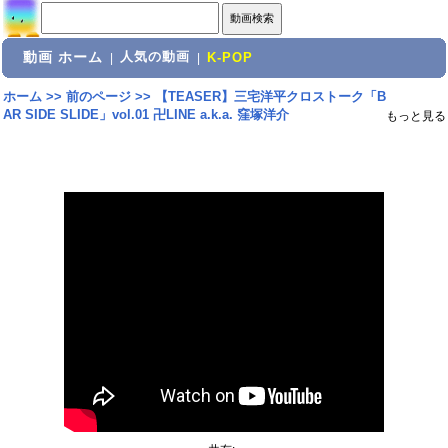
動画 ホーム
人気の動画
|
|
K-POP
ホーム
>>
前のページ
>>
【TEASER】三宅洋平クロストーク「B
AR SIDE SLIDE」vol.01 卍LINE a.k.a. 窪塚洋介
もっと見る