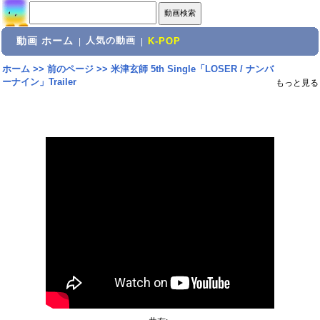
動画 ホーム
人気の動画
|
|
K-POP
ホーム
>>
前のページ
>>
米津玄師 5th Single「LOSER / ナンバ
ーナイン」Trailer
もっと見る