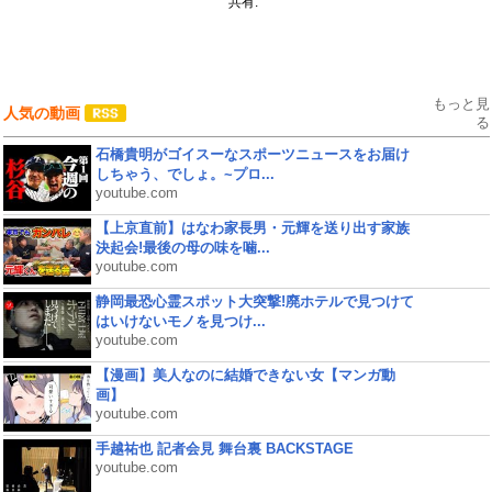
共有:
もっと見
人気の動画
る
石橋貴明がゴイスーなスポーツニュースをお届け
しちゃう、でしょ。~プロ...
youtube.com
【上京直前】はなわ家長男・元輝を送り出す家族
決起会!最後の母の味を噛...
youtube.com
静岡最恐心霊スポット大突撃!廃ホテルで見つけて
はいけないモノを見つけ...
youtube.com
【漫画】美人なのに結婚できない女【マンガ動
画】
youtube.com
手越祐也 記者会見 舞台裏 BACKSTAGE
youtube.com