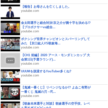
【報告】お母さんを亡くしました。
youtube.com
金太郎選手と総合対決!京之介が腕十字を決める!?
【プロボクサーvs総合...
youtube.com
ボクシング世界チャンピオンとスパーリングして
みた 【京口紘人VS朝倉海...
youtube.com
【CH1 前編】2020 アース・モンダミンカップ 大
会第1日(予選ラウンド)...
youtube.com
UUUMを脱退するYouTuber多くね?
youtube.com
【鬼滅一番くじ】リベンジなるか!? よゐこ有野が
一番くじ 鬼滅の刃 ~弐...
youtube.com
【朝倉未来選手と対談】朝倉選手の空手技、レベ
ル高すぎてビビった!!