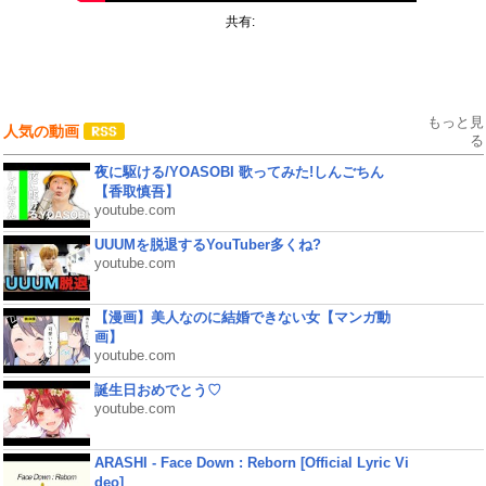
共有:
もっと見
人気の動画
る
夜に駆ける/YOASOBI 歌ってみた!しんごちん
【香取慎吾】
youtube.com
UUUMを脱退するYouTuber多くね?
youtube.com
【漫画】美人なのに結婚できない女【マンガ動
画】
youtube.com
誕生日おめでとう♡
youtube.com
ARASHI - Face Down : Reborn [Official Lyric Vi
deo]