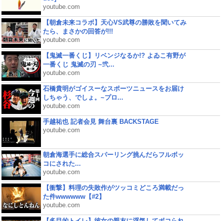
youtube.com
【朝倉未来コラボ】天心VS武尊の勝敗を聞いてみ
たら、まさかの回答が!!!
youtube.com
【鬼滅一番くじ】リベンジなるか!? よゐこ有野が
一番くじ 鬼滅の刃 ~弐...
youtube.com
石橋貴明がゴイスーなスポーツニュースをお届け
しちゃう、でしょ。~プロ...
youtube.com
手越祐也 記者会見 舞台裏 BACKSTAGE
youtube.com
朝倉海選手に総合スパーリング挑んだらフルボッ
コにされた...
youtube.com
【衝撃】料理の失敗作がツッコミどころ満載だっ
た件wwwwww【#2】
youtube.com
【多目的トイレ】彼女の親友に浮気してボコられ