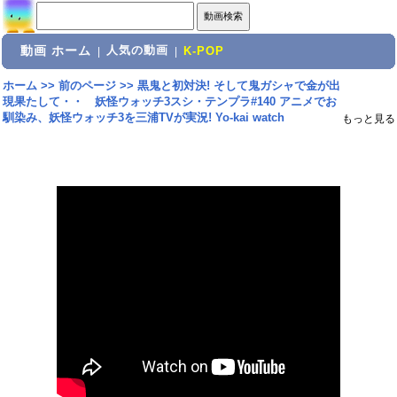
動画 ホーム
人気の動画
|
|
K-POP
ホーム
>>
前のページ
>>
黒鬼と初対決! そして鬼ガシャで金が出
現果たして・・ 妖怪ウォッチ3スシ・テンプラ#140 アニメでお
馴染み、妖怪ウォッチ3を三浦TVが実況! Yo-kai watch
もっと見る