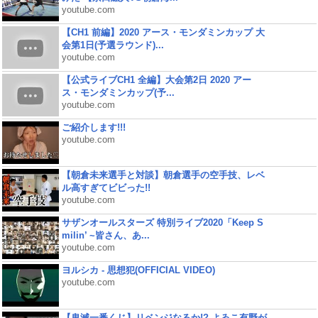
youtube.com
【CH1 前編】2020 アース・モンダミンカップ 大
会第1日(予選ラウンド)...
youtube.com
【公式ライブCH1 全編】大会第2日 2020 アー
ス・モンダミンカップ(予...
youtube.com
ご紹介します!!!
youtube.com
【朝倉未来選手と対談】朝倉選手の空手技、レベ
ル高すぎてビビった!!
youtube.com
サザンオールスターズ 特別ライブ2020「Keep S
milin’ ~皆さん、あ...
youtube.com
ヨルシカ - 思想犯(OFFICIAL VIDEO)
youtube.com
【鬼滅一番くじ】リベンジなるか!? よゐこ有野が