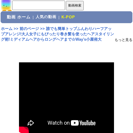
動画 ホーム
人気の動画
|
|
K-POP
ホーム
>>
前のページ
>>
誰でも簡単トップふんわりハーフアッ
プアレンジ!大人女子にもぴったり巻き髪を使ったヘアスタイリン
グ術!ミディアムヘアからロングヘアまで☆Way's小屋侑大
もっと見る