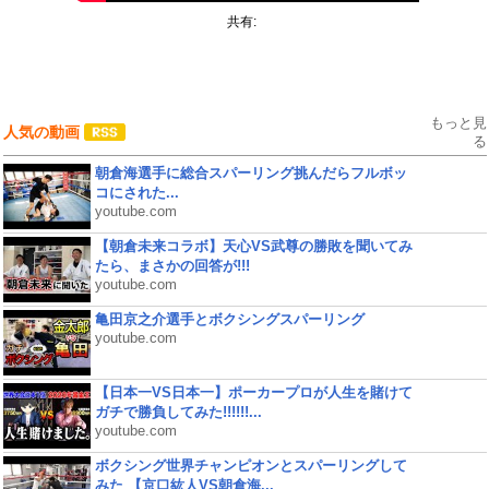
共有:
もっと見
人気の動画
る
朝倉海選手に総合スパーリング挑んだらフルボッ
コにされた...
youtube.com
【朝倉未来コラボ】天心VS武尊の勝敗を聞いてみ
たら、まさかの回答が!!!
youtube.com
亀田京之介選手とボクシングスパーリング
youtube.com
【日本一VS日本一】ポーカープロが人生を賭けて
ガチで勝負してみた!!!!!!...
youtube.com
ボクシング世界チャンピオンとスパーリングして
みた 【京口紘人VS朝倉海...