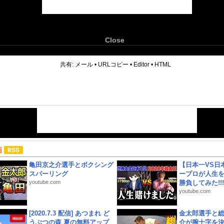
Close
6
共有:
メール
•
URLコピー
•
Editor
•
HTML
画
亀田京之介選手とボクシング
【日本一VS日
スパーリング
ープロが人生
youtube.com
勝負してみた!!!!!
youtube.com
[2020.7.3 配信] あつまれ ど
金太郎選手と総
うぶつの森 夏の無料アップ
介が腕十字を決