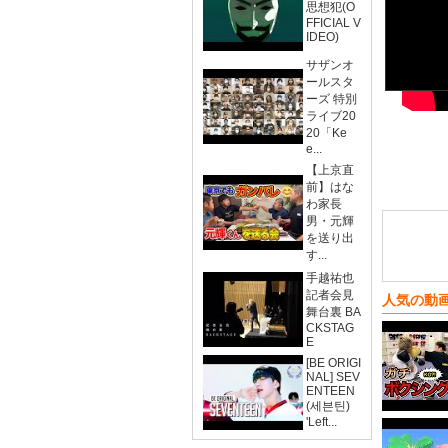
思想犯(O
FFICIAL V
IDEO)
サザンオ
ールスタ
ーズ 特別
ライブ20
20「Ke
e...
【上京直
前】はな
わ家長
男・元輝
を送り出
す...
手越祐也
記者会見
人気の動
舞台裏 BA
CKSTAG
E
[BE ORIGI
NAL] SEV
ENTEEN
(세븐틴)
'Left...