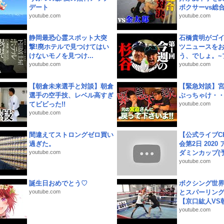
デート
ボクサーvs総合.
youtube.com
youtube.com
静岡最恐心霊スポット大突
石橋貴明がゴ
撃!廃ホテルで見つけてはい
ツニュースを
けないモノを見つけ...
う、でしょ。~プ
youtube.com
youtube.com
【朝倉未来選手と対談】朝倉
【緊急対談】
選手の空手技、レベル高すぎ
ぶっちゃけ・
てビビった!!
youtube.com
youtube.com
間違えてストロングゼロ買い
【公式ライブC
過ぎた。
会第2日 2020
youtube.com
ダミンカップ(予.
youtube.com
誕生日おめでとう♡
ボクシング世
youtube.com
とスパーリン
【京口紘人VS朝
youtube.com