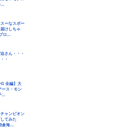
..
イスーなスポー
お届けしちゃ
ロ...
宮迫さん・・・
・・・
H1 全編】大
 アース・モン
..
界チャンピオン
グしてみた
倉海...