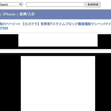
提携/入店
|
iPhone
|
前のページ
>>
【カズクラ】世界初?スライムブロック製造補助マシーン!マ
T559