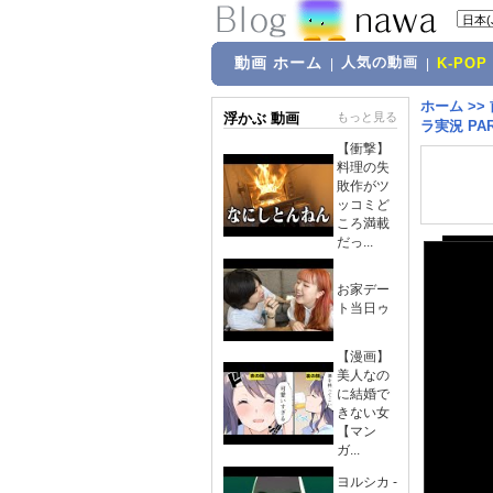
動画 ホーム
人気の動画
|
|
K-POP
ホーム
>>
浮かぶ 動画
もっと見る
ラ実況 PAR
【衝撃】
料理の失
敗作がツ
ッコミど
ころ満載
だっ...
お家デー
ト当日ゥ
【漫画】
美人なの
に結婚で
きない女
【マン
ガ...
ヨルシカ -