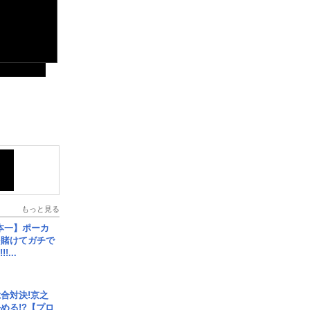
もっと見る
本一】ポーカ
を賭けてガチで
!...
合対決!京之
める!?【プロ