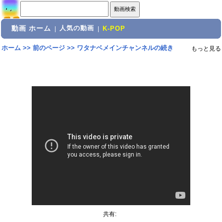
動画 ホーム
人気の動画
|
|
K-POP
ホーム
>>
前のページ
>>
ワタナベメインチャンネルの続き
もっと見る
共有: