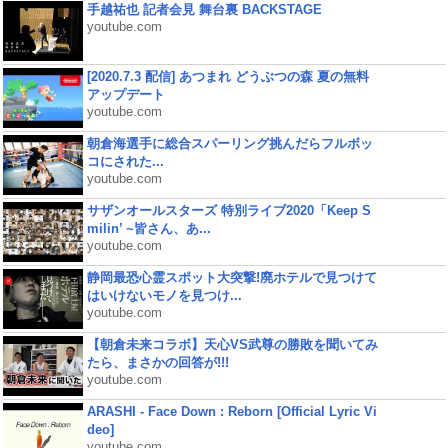
手越祐也 記者会見 舞台裏 BACKSTAGE
youtube.com
[2020.7.3 配信] あつまれ どうぶつの森 夏の無料
アップデート
youtube.com
朝倉海選手に総合スパーリング挑んだらフルボッ
コにされた...
youtube.com
サザンオールスターズ 特別ライブ2020「Keep S
milin’ ~皆さん、あ...
youtube.com
静岡最恐心霊スポット大突撃!廃ホテルで見つけて
はいけないモノを見つけ...
youtube.com
【朝倉未来コラボ】天心VS武尊の勝敗を聞いてみ
たら、まさかの回答が!!!
youtube.com
ARASHI - Face Down : Reborn [Official Lyric Vi
deo]
youtube.com