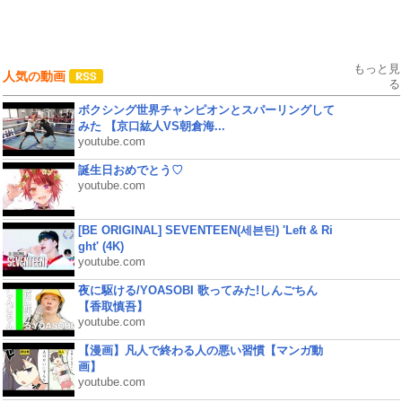
もっと見
人気の動画
る
ボクシング世界チャンピオンとスパーリングして
みた 【京口紘人VS朝倉海...
youtube.com
誕生日おめでとう♡
youtube.com
[BE ORIGINAL] SEVENTEEN(세븐틴) 'Left & Ri
ght' (4K)
youtube.com
夜に駆ける/YOASOBI 歌ってみた!しんごちん
【香取慎吾】
youtube.com
【漫画】凡人で終わる人の悪い習慣【マンガ動
画】
youtube.com