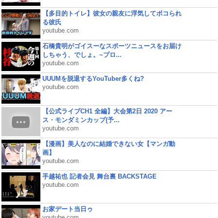
【多目的トイレ】彼女の親友に浮気してボコられ
る彼氏
youtube.com
石橋貴明がゴイスーなスポーツニュースをお届け
しちゃう、でしょ。~プロ...
youtube.com
UUUMを脱退するYouTuber多くね?
youtube.com
【公式ライブCH1 全編】大会第2日 2020 アー
ス・モンダミンカップ(予...
youtube.com
【漫画】美人なのに結婚できない女【マンガ動
画】
youtube.com
手越祐也 記者会見 舞台裏 BACKSTAGE
youtube.com
お家デート当日ゥ
youtube.com