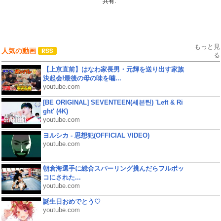
共有:
もっと見
人気の動画
る
【上京直前】はなわ家長男・元輝を送り出す家族
決起会!最後の母の味を噛...
youtube.com
[BE ORIGINAL] SEVENTEEN(세븐틴) 'Left & Ri
ght' (4K)
youtube.com
ヨルシカ - 思想犯(OFFICIAL VIDEO)
youtube.com
朝倉海選手に総合スパーリング挑んだらフルボッ
コにされた...
youtube.com
誕生日おめでとう♡
youtube.com