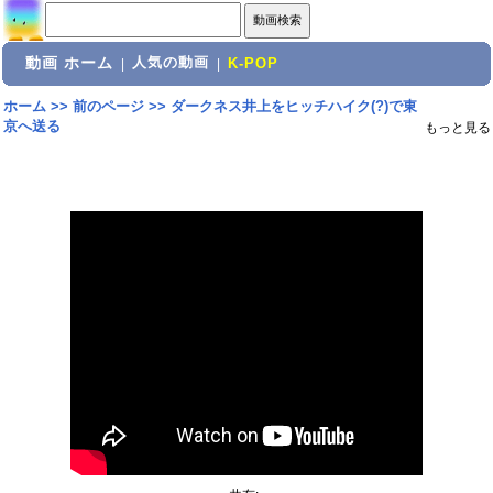
動画 ホーム
人気の動画
|
|
K-POP
ホーム
>>
前のページ
>>
ダークネス井上をヒッチハイク(?)で東
京へ送る
もっと見る