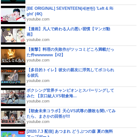
[BE ORIGINAL] SEVENTEEN(세븐틴) 'Left & Ri
ght' (4K)
youtube.com
【漫画】凡人で終わる人の悪い習慣【マンガ動
画】
youtube.com
【衝撃】料理の失敗作がツッコミどころ満載だっ
た件wwwwww【#2】
youtube.com
【多目的トイレ】彼女の親友に浮気してボコられ
る彼氏
youtube.com
ボクシング世界チャンピオンとスパーリングして
みた 【京口紘人VS朝倉海...
youtube.com
【朝倉未来コラボ】天心VS武尊の勝敗を聞いてみ
たら、まさかの回答が!!!
youtube.com
[2020.7.3 配信] あつまれ どうぶつの森 夏の無料
アップデート