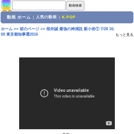
動画 ホーム
人気の動画
|
|
K-POP
ホーム
>>
前のページ
>>
桜井誠 最強の神演説 新小岩① 7/28 16:
00 東京都知事選2016
もっと見る