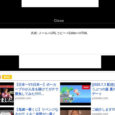
Close
6
共有:
メール
•
URLコピー
•
Editor
•
HTML
画
【日本一VS日本一】ポーカ
[2020.7.3 配
ープロが人生を賭けてガチで
うぶつの森 夏
勝負してみた!!!!!!...
デート
youtube.com
youtube.com
【鬼滅一番くじ】リベンジな
ご紹介します!!!
るか!? よゐこ有野が一番く
youtube.com