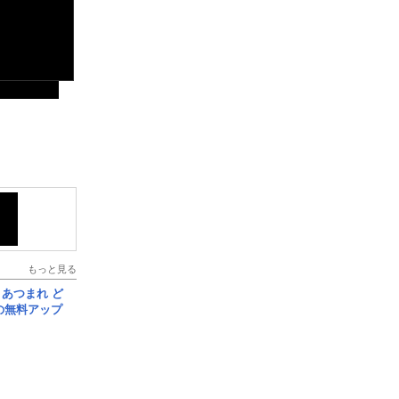
もっと見る
信] あつまれ ど
の無料アップ