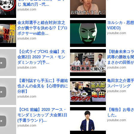
じ 鬼滅の刃 ~弐...
youtube.com
金太郎選手と総合対決!京之
ヨルシカ - 思想犯
介が腕十字を決める!?【プロ
VIDEO)
ボクサーvs総合...
youtube.com
youtube.com
【公式ライブCH1 全編】大
【朝倉未来コラ
会第2日 2020 アース・モン
武尊の勝敗を
ダミンカップ(予...
まさかの回答が!
youtube.com
youtube.com
【週刊誌すら手玉に】手越祐
亀田京之介選
也さんの会見を【心理学的に
スパーリング
分析】
youtube.com
youtube.com
【CH1 前編】2020 アース・
【報告】お母
モンダミンカップ 大会第1日
した。
(予選ラウンド)...
youtube.com
youtube.com