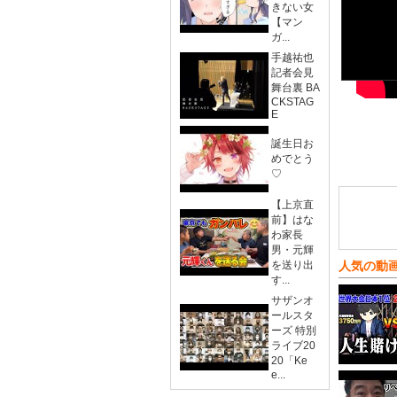
きない女
【マン
ガ...
手越祐也
記者会見
舞台裏 BA
CKSTAG
E
誕生日お
めでとう
♡
【上京直
前】はな
わ家長
男・元輝
を送り出
人気の動
す...
サザンオ
ールスタ
ーズ 特別
ライブ20
20「Ke
e...