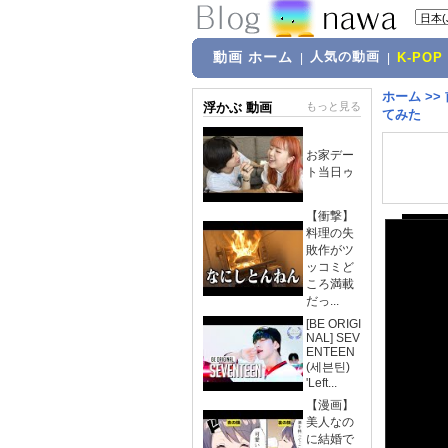
動画 ホーム
人気の動画
|
|
K-POP
ホーム
>>
浮かぶ 動画
もっと見る
てみた
お家デー
ト当日ゥ
【衝撃】
料理の失
敗作がツ
ッコミど
ころ満載
だっ...
[BE ORIGI
NAL] SEV
ENTEEN
(세븐틴)
'Left...
【漫画】
美人なの
に結婚で