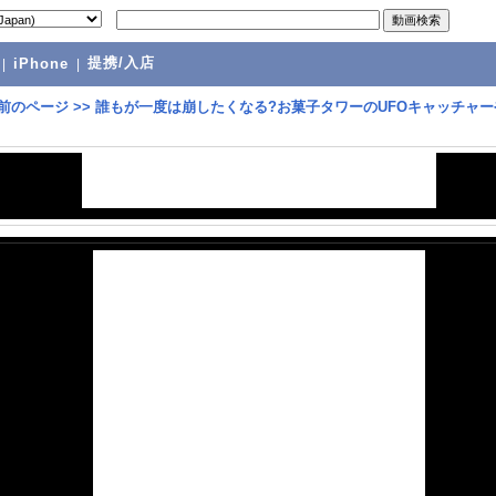
提携/入店
|
iPhone
|
前のページ
>>
誰もが一度は崩したくなる?お菓子タワーのUFOキャッチャー