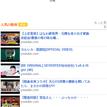
共有:
もっと見
人気の動画
る
【上京直前】はなわ家長男・元輝を送り出す家族
決起会!最後の母の味を噛...
youtube.com
ヨルシカ - 思想犯(OFFICIAL VIDEO)
youtube.com
[BE ORIGINAL] SEVENTEEN(세븐틴) 'Left & Ri
ght' (4K)
youtube.com
【朝倉未来コラボ】天心VS武尊の勝敗を聞いてみ
たら、まさかの回答が!!!
youtube.com
【緊急対談】宮迫さん・・・ぶっちゃけ・・・・
youtube.com