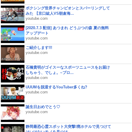
ボクシング世界チャンピオンとスパーリングして
みた 【京口紘人VS朝倉海...
youtube.com
[2020.7.3 配信] あつまれ どうぶつの森 夏の無料
アップデート
youtube.com
ご紹介します!!!
youtube.com
石橋貴明がゴイスーなスポーツニュースをお届け
しちゃう、でしょ。~プロ...
youtube.com
UUUMを脱退するYouTuber多くね?
youtube.com
誕生日おめでとう♡
youtube.com
静岡最恐心霊スポット大突撃!廃ホテルで見つけて
はいけないモノを見つけ...