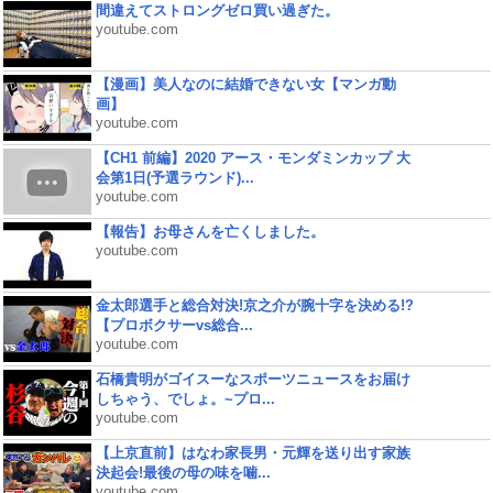
間違えてストロングゼロ買い過ぎた。
youtube.com
【漫画】美人なのに結婚できない女【マンガ動
画】
youtube.com
【CH1 前編】2020 アース・モンダミンカップ 大
会第1日(予選ラウンド)...
youtube.com
【報告】お母さんを亡くしました。
youtube.com
金太郎選手と総合対決!京之介が腕十字を決める!?
【プロボクサーvs総合...
youtube.com
石橋貴明がゴイスーなスポーツニュースをお届け
しちゃう、でしょ。~プロ...
youtube.com
【上京直前】はなわ家長男・元輝を送り出す家族
決起会!最後の母の味を噛...
youtube.com