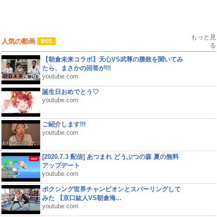
もっと見
人気の動画
る
【朝倉未来コラボ】天心VS武尊の勝敗を聞いてみ
たら、まさかの回答が!!!
youtube.com
誕生日おめでとう♡
youtube.com
ご紹介します!!!
youtube.com
[2020.7.3 配信] あつまれ どうぶつの森 夏の無料
アップデート
youtube.com
ボクシング世界チャンピオンとスパーリングして
みた 【京口紘人VS朝倉海...
youtube.com