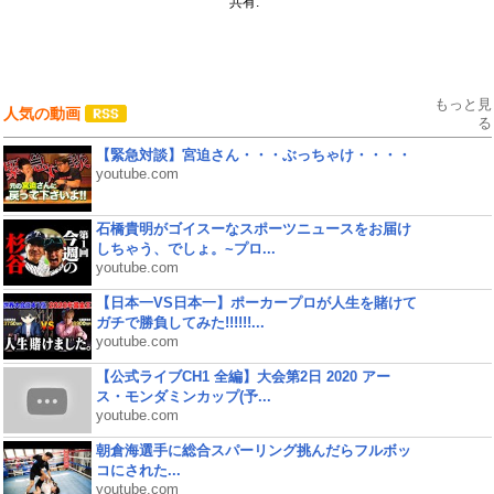
共有:
もっと見
人気の動画
る
【緊急対談】宮迫さん・・・ぶっちゃけ・・・・
youtube.com
石橋貴明がゴイスーなスポーツニュースをお届け
しちゃう、でしょ。~プロ...
youtube.com
【日本一VS日本一】ポーカープロが人生を賭けて
ガチで勝負してみた!!!!!!...
youtube.com
【公式ライブCH1 全編】大会第2日 2020 アー
ス・モンダミンカップ(予...
youtube.com
朝倉海選手に総合スパーリング挑んだらフルボッ
コにされた...
youtube.com