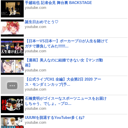
手越祐也 記者会見 舞台裏 BACKSTAGE
youtube.com
誕生日おめでとう♡
youtube.com
【日本一VS日本一】ポーカープロが人生を賭けて
ガチで勝負してみた!!!!!!...
youtube.com
【漫画】美人なのに結婚できない女【マンガ動
画】
youtube.com
【公式ライブCH1 全編】大会第2日 2020 アー
ス・モンダミンカップ(予...
youtube.com
石橋貴明がゴイスーなスポーツニュースをお届け
しちゃう、でしょ。~プロ...
youtube.com
UUUMを脱退するYouTuber多くね?
youtube.com