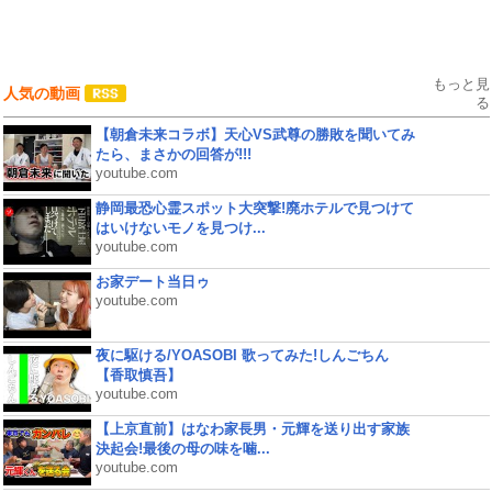
もっと見
人気の動画
る
【朝倉未来コラボ】天心VS武尊の勝敗を聞いてみ
たら、まさかの回答が!!!
youtube.com
静岡最恐心霊スポット大突撃!廃ホテルで見つけて
はいけないモノを見つけ...
youtube.com
お家デート当日ゥ
youtube.com
夜に駆ける/YOASOBI 歌ってみた!しんごちん
【香取慎吾】
youtube.com
【上京直前】はなわ家長男・元輝を送り出す家族
決起会!最後の母の味を噛...
youtube.com