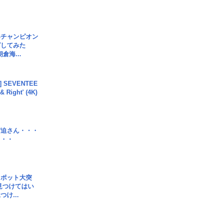
界チャンピオン
グしてみた
倉海...
L] SEVENTEE
 Right' (4K)
宮迫さん・・・
・・・
スポット大突
見つけてはい
け...