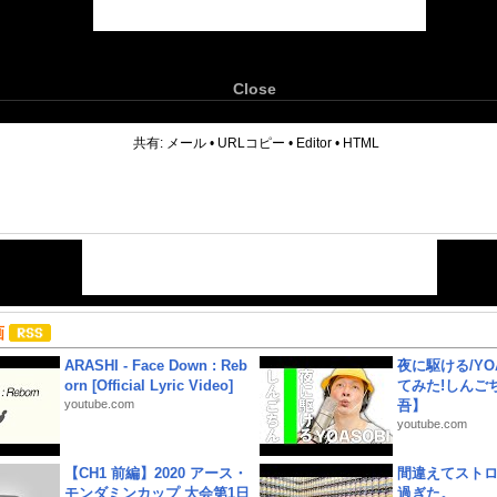
Close
6
共有:
メール
•
URLコピー
•
Editor
•
HTML
画
ARASHI - Face Down : Reb
夜に駆ける/YOA
orn [Official Lyric Video]
てみた!しんご
youtube.com
吾】
youtube.com
【CH1 前編】2020 アース・
間違えてスト
モンダミンカップ 大会第1日
過ぎた。