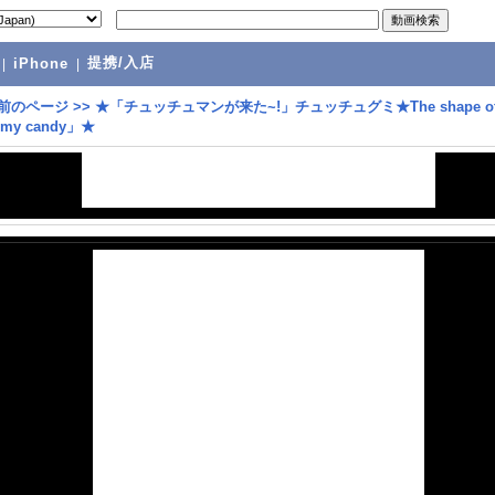
提携/入店
|
iPhone
|
前のページ
>>
★「チュッチュマンが来た~!」チュッチュグミ★The shape of 
mmy candy」★