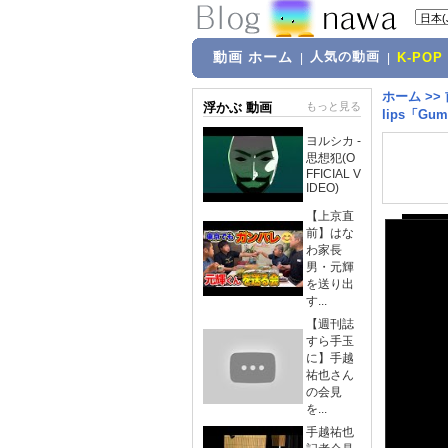
動画 ホーム
人気の動画
|
|
K-POP
ホーム
>>
浮かぶ 動画
もっと見る
lips「Gu
ヨルシカ -
思想犯(O
FFICIAL V
IDEO)
【上京直
前】はな
わ家長
男・元輝
を送り出
す...
【週刊誌
すら手玉
に】手越
祐也さん
の会見
を...
手越祐也