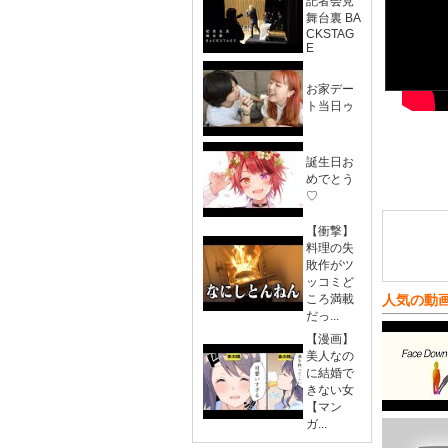
記者会見
舞台裏 BA
CKSTAG
E
お家デー
ト当日ゥ
誕生日お
めでとう
♡
【衝撃】
料理の失
敗作がツ
ッコミど
ころ満載
人気の動
だっ...
【漫画】
美人なの
に結婚で
きない女
【マン
ガ...