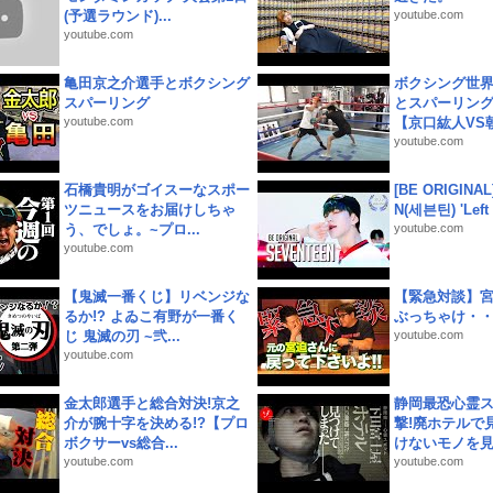
(予選ラウンド)...
youtube.com
youtube.com
亀田京之介選手とボクシング
ボクシング世
スパーリング
とスパーリン
youtube.com
【京口紘人VS朝
youtube.com
石橋貴明がゴイスーなスポー
[BE ORIGINA
ツニュースをお届けしちゃ
N(세븐틴) 'Left &
う、でしょ。~プロ...
youtube.com
youtube.com
【鬼滅一番くじ】リベンジな
【緊急対談】
るか!? よゐこ有野が一番く
ぶっちゃけ・
じ 鬼滅の刃 ~弐...
youtube.com
youtube.com
金太郎選手と総合対決!京之
静岡最恐心霊
介が腕十字を決める!?【プロ
撃!廃ホテルで
ボクサーvs総合...
けないモノを見つ
youtube.com
youtube.com