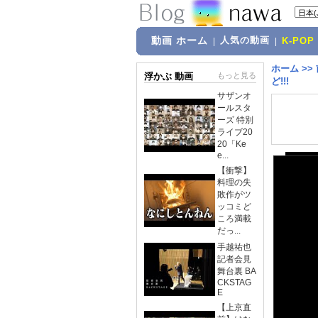
動画 ホーム
人気の動画
|
|
K-POP
ホーム
>>
浮かぶ 動画
もっと見る
ど!!!
サザンオ
ールスタ
ーズ 特別
ライブ20
20「Ke
e...
【衝撃】
料理の失
敗作がツ
ッコミど
ころ満載
だっ...
手越祐也
記者会見
舞台裏 BA
CKSTAG
E
【上京直