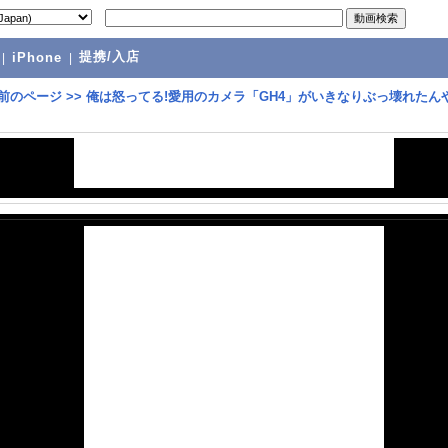
提携/入店
|
iPhone
|
前のページ
>>
俺は怒ってる!愛用のカメラ「GH4」がいきなりぶっ壊れたん