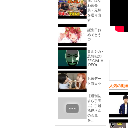
前】はな
わ家長
男・元輝
を送り出
す...
誕生日お
めでとう
♡
ヨルシカ -
思想犯(O
FFICIAL V
IDEO)
お家デー
ト当日ゥ
人気の動
【週刊誌
すら手玉
に】手越
祐也さん
の会見
を...