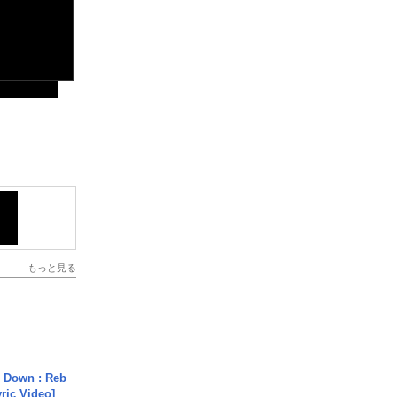
もっと見る
 Down : Reb
yric Video]