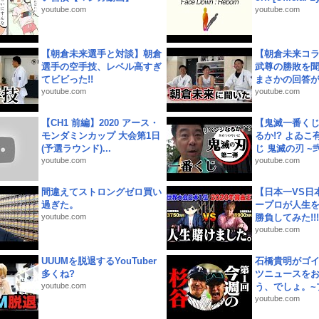
youtube.com
youtube.com
【朝倉未来選手と対談】朝倉
【朝倉未来コラ
選手の空手技、レベル高すぎ
武尊の勝敗を
てビビった!!
まさかの回答が!
youtube.com
youtube.com
【CH1 前編】2020 アース・
【鬼滅一番く
モンダミンカップ 大会第1日
るか!? よゐ
(予選ラウンド)...
じ 鬼滅の刃 ~弐.
youtube.com
youtube.com
間違えてストロングゼロ買い
【日本一VS日
過ぎた。
ープロが人生
youtube.com
勝負してみた!!!!!
youtube.com
UUUMを脱退するYouTuber
石橋貴明がゴ
多くね?
ツニュースを
youtube.com
う、でしょ。~プ
youtube.com