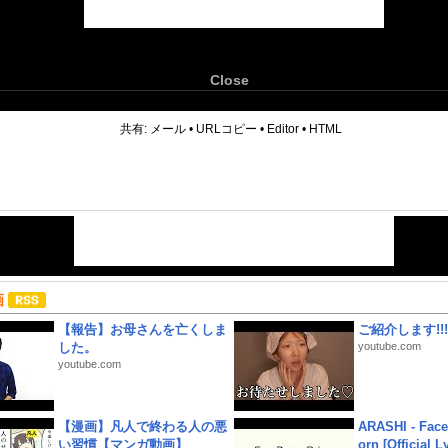
Close
6
共有:
メール
•
URLコピー
•
Editor
•
HTML
画
【報告】お母さんを亡くしま
ご紹介します!!!
した。
youtube.com
youtube.com
【漫画】凡人で終わる人の悪
ARASHI - Face
い習慣【マンガ動画】
orn [Official L