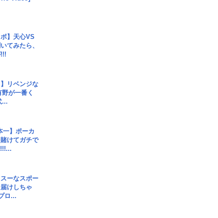
ボ】天心VS
聞いてみたら、
!!
じ】リベンジな
こ有野が一番く
..
本一】ポーカ
を賭けてガチで
!...
イスーなスポー
お届けしちゃ
ロ...