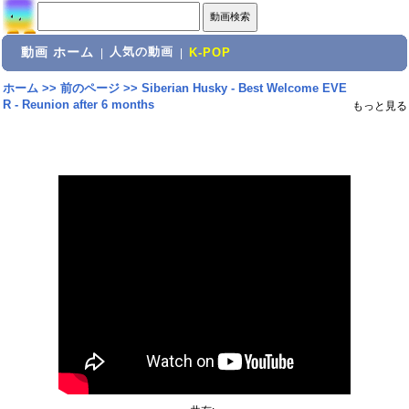
動画 ホーム
人気の動画
|
|
K-POP
ホーム
>>
前のページ
>>
Siberian Husky - Best Welcome EVE
R - Reunion after 6 months
もっと見る