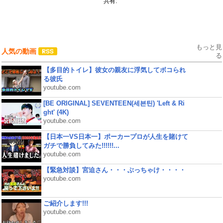
共有:
もっと見
人気の動画
る
【多目的トイレ】彼女の親友に浮気してボコられ
る彼氏
youtube.com
[BE ORIGINAL] SEVENTEEN(세븐틴) 'Left & Ri
ght' (4K)
youtube.com
【日本一VS日本一】ポーカープロが人生を賭けて
ガチで勝負してみた!!!!!!...
youtube.com
【緊急対談】宮迫さん・・・ぶっちゃけ・・・・
youtube.com
ご紹介します!!!
youtube.com