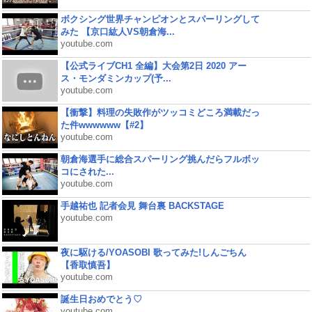
ボクシング世界チャンピオンとスパーリングして
みた 【京口紘人VS朝倉海...
youtube.com
【公式ライブCH1 全編】大会第2日 2020 アー
ス・モンダミンカップ(予...
youtube.com
【衝撃】料理の失敗作がツッコミどころ満載だっ
た件wwwwww【#2】
youtube.com
朝倉海選手に総合スパーリング挑んだらフルボッ
コにされた...
youtube.com
手越祐也 記者会見 舞台裏 BACKSTAGE
youtube.com
夜に駆ける/YOASOBI 歌ってみた!しんごちん
【香取慎吾】
youtube.com
誕生日おめでとう♡
youtube.com