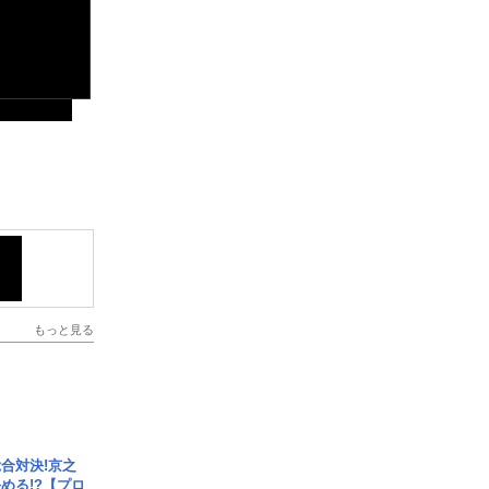
もっと見る
合対決!京之
める!?【プロ