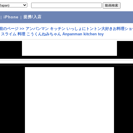
提携/入店
|
iPhone
|
前のページ
>>
アンパンマン キッチン いっしょにトントン大好きお料理ショ
スライム 料理 こうくんねみちゃん Anpanman kitchen toy