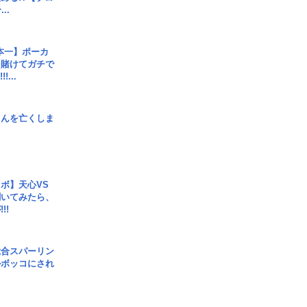
..
本一】ポーカ
を賭けてガチで
!...
さんを亡くしま
ボ】天心VS
聞いてみたら、
!!
総合スパーリン
ルボッコにされ