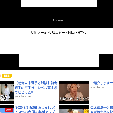
Close
6
共有:
メール
•
URLコピー
•
Editor
•
HTML
画
【朝倉未来選手と対談】朝倉
ご紹介します!!!
選手の空手技、レベル高すぎ
youtube.com
てビビった!!
youtube.com
[2020.7.3 配信] あつまれ ど
金太郎選手と総
うぶつの森 夏の無料アップ
介が腕十字を決