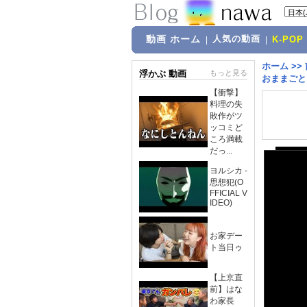
動画 ホーム
人気の動画
|
|
K-POP
ホーム
>>
浮かぶ 動画
もっと見る
おままごと 
【衝撃】
料理の失
敗作がツ
ッコミど
ころ満載
だっ...
ヨルシカ -
思想犯(O
FFICIAL V
IDEO)
お家デー
ト当日ゥ
【上京直
前】はな
わ家長