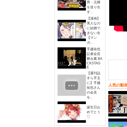
男・元輝
を送り出
す...
【漫画】
美人なの
に結婚で
きない女
【マン
ガ...
手越祐也
記者会見
舞台裏 BA
CKSTAG
E
【週刊誌
すら手玉
に】手越
人気の動
祐也さん
の会見
を...
誕生日お
めでとう
♡