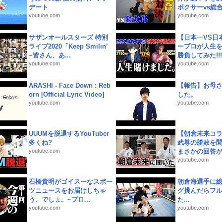
デート
ボクサーvs総合.
youtube.com
youtube.com
サザンオールスターズ 特別
【日本一VS日
ライブ2020「Keep Smilin’
ープロが人生
~皆さん、あ...
勝負してみた!!!!!
youtube.com
youtube.com
ARASHI - Face Down : Reb
【報告】お母
orn [Official Lyric Video]
した。
youtube.com
youtube.com
UUUMを脱退するYouTuber
【朝倉未来コラ
多くね?
武尊の勝敗を
youtube.com
まさかの回答が!
youtube.com
石橋貴明がゴイスーなスポー
朝倉海選手に
ツニュースをお届けしちゃ
グ挑んだらフ
う、でしょ。~プロ...
た...
youtube.com
youtube.com