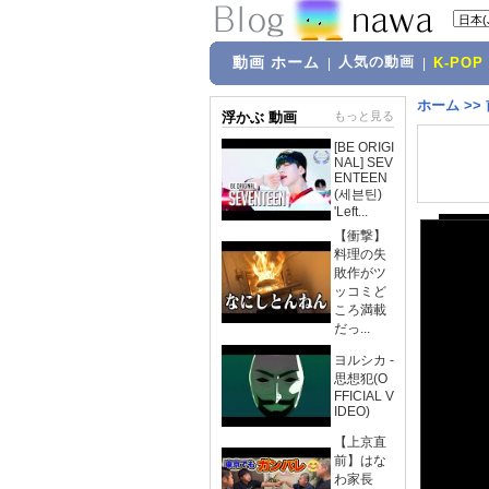
動画 ホーム
人気の動画
|
|
K-POP
ホーム
>>
浮かぶ 動画
もっと見る
[BE ORIGI
NAL] SEV
ENTEEN
(세븐틴)
'Left...
【衝撃】
料理の失
敗作がツ
ッコミど
ころ満載
だっ...
ヨルシカ -
思想犯(O
FFICIAL V
IDEO)
【上京直
前】はな
わ家長