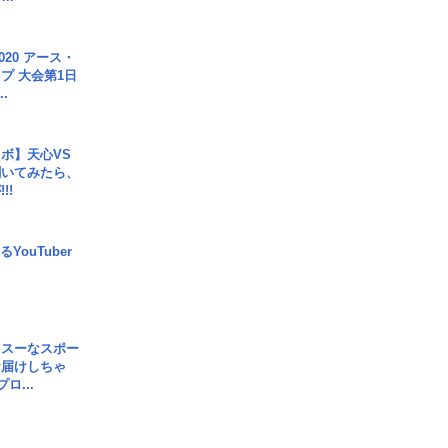
020 アース・
プ 大会第1日
.
ボ】天心VS
聞いてみたら、
!!
YouTuber
イスーなスポー
お届けしちゃ
ロ...