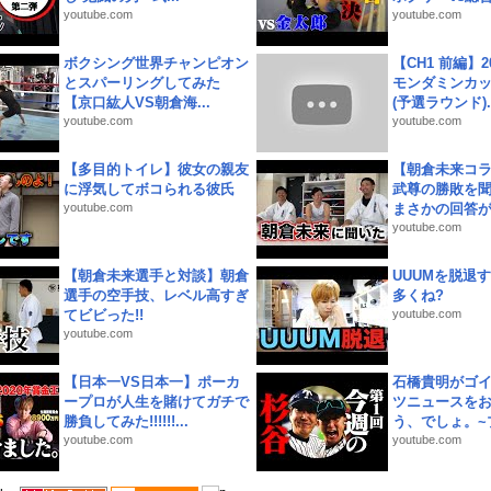
youtube.com
youtube.com
ボクシング世界チャンピオン
【CH1 前編】2
とスパーリングしてみた
モンダミンカッ
【京口紘人VS朝倉海...
(予選ラウンド)..
youtube.com
youtube.com
【多目的トイレ】彼女の親友
【朝倉未来コラ
に浮気してボコられる彼氏
武尊の勝敗を
youtube.com
まさかの回答が!
youtube.com
【朝倉未来選手と対談】朝倉
UUUMを脱退する
選手の空手技、レベル高すぎ
多くね?
てビビった!!
youtube.com
youtube.com
【日本一VS日本一】ポーカ
石橋貴明がゴ
ープロが人生を賭けてガチで
ツニュースを
勝負してみた!!!!!!...
う、でしょ。~プ
youtube.com
youtube.com