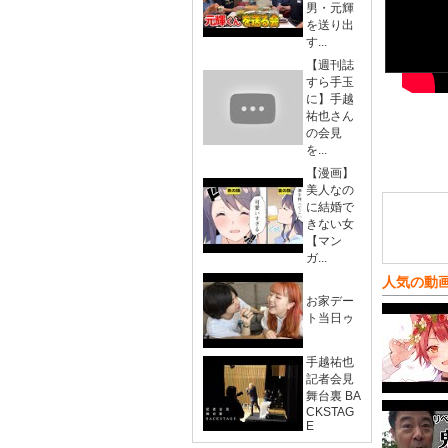
男・元輝
を送り出
す...
【週刊誌
すら手玉
に】手越
祐也さん
の会見
を...
【漫画】
美人なの
に結婚で
きない女
【マン
ガ...
人気の動
お家デー
ト当日ゥ
手越祐也
記者会見
舞台裏 BA
CKSTAG
E