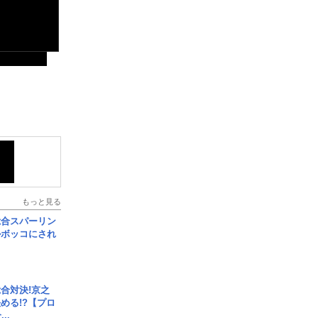
もっと見る
総合スパーリン
ルボッコにされ
合対決!京之
める!?【プロ
..