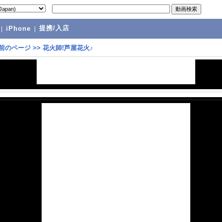
提携/入店
|
iPhone
|
前のページ
>>
花火師!芦屋花火♪