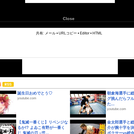
Close
6
共有:
メール
•
URLコピー
•
Editor
•
HTML
画
誕生日おめでとう♡
朝倉海選手に
youtube.com
グ挑んだらフ
た...
youtube.com
【鬼滅一番くじ】リベンジな
金太郎選手と総
るか!? よゐこ有野が一番く
介が腕十字を決
じ 鬼滅の刃 ~弐...
ボクサーvs総合.