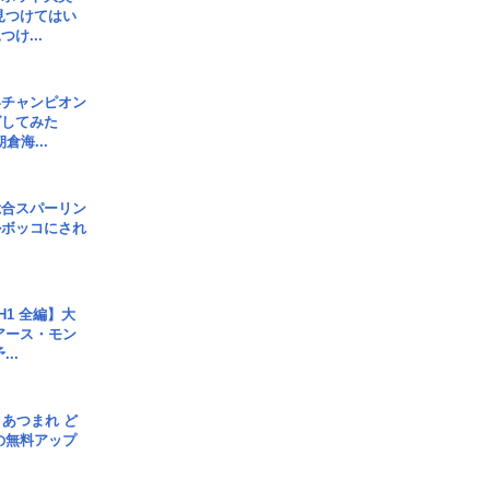
見つけてはい
け...
界チャンピオン
グしてみた
倉海...
総合スパーリン
ルボッコにされ
H1 全編】大
 アース・モン
..
信] あつまれ ど
の無料アップ