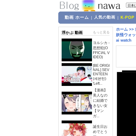
動画 ホーム
人気の動画
|
|
K-POP
ホーム
>>
浮かぶ 動画
もっと見る
妖怪ウォッ
ai watch
ヨルシカ -
思想犯(O
FFICIAL V
IDEO)
[BE ORIGI
NAL] SEV
ENTEEN
(세븐틴)
'Left...
【漫画】
美人なの
に結婚で
きない女
【マン
ガ...
誕生日お
めでとう