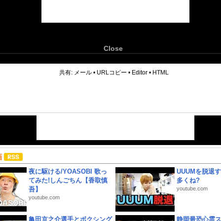
Close
6
共有:
メール
•
URLコピー
•
Editor
•
HTML
画
夜に駆ける/YOASOBI 歌っ
UUUMを脱退する
てみた!しんごちん【香取慎
多くね?
吾】
youtube.com
youtube.com
亀田京之介選手とボクシング
静岡最恐心霊