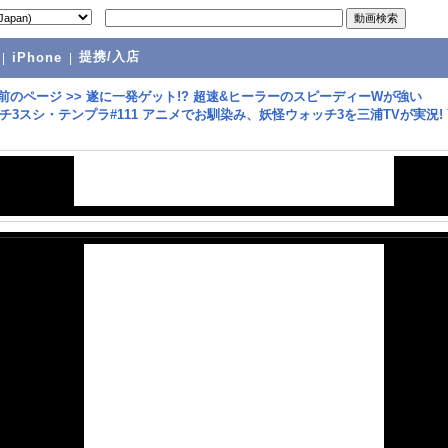
提携/入店
|
iPhone
|
前のページ
>>
遂に一発ゲット!? 超速&ヒーラーのスピーディーWが
チ3スシ・テンプラ#111 アニメでお馴染み、妖怪ウォッチ3を三浦TVが実況! Y