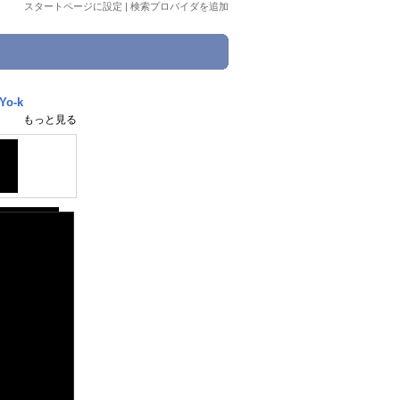
スタートページに設定
|
検索プロバイダを追加
強い
o-k
もっと見る