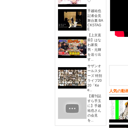
♡
手越祐也
記者会見
舞台裏 BA
CKSTAG
E
【上京直
前】はな
わ家長
男・元輝
を送り出
す...
サザンオ
ールスタ
ーズ 特別
ライブ20
20「Ke
e...
人気の動
【週刊誌
すら手玉
に】手越
祐也さん
の会見
を...