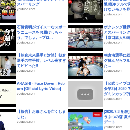
スパーリング
撃!廃ホテルで
youtube.com
けないモノを見つ
youtube.com
石橋貴明がゴイスーなスポー
ボクシング世
ツニュースをお届けしちゃ
とスパーリン
う、でしょ。~プロ...
【京口紘人VS朝
youtube.com
youtube.com
【朝倉未来選手と対談】朝倉
朝倉海選手に
選手の空手技、レベル高すぎ
グ挑んだらフ
てビビった!!
た...
youtube.com
youtube.com
ARASHI - Face Down : Reb
【公式ライブC
orn [Official Lyric Video]
会第2日 2020
youtube.com
ダミンカップ(予.
youtube.com
【報告】お母さんを亡くしま
[2020.7.3 配
した。
うぶつの森 夏
youtube.com
デート
youtube.com