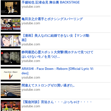
手越祐也 記者会見 舞台裏 BACKSTAGE
youtube.com
亀田京之介選手とボクシングスパーリング
youtube.com
【漫画】美人なのに結婚できない女【マンガ動
画】
youtube.com
静岡最恐心霊スポット大突撃!廃ホテルで見つけて
はいけないモノを見つけ...
youtube.com
ARASHI - Face Down : Reborn [Official Lyric Vi
deo]
youtube.com
間違えてストロングゼロ買い過ぎた。
youtube.com
【緊急対談】宮迫さん・・・ぶっちゃけ・・・・
youtube.com