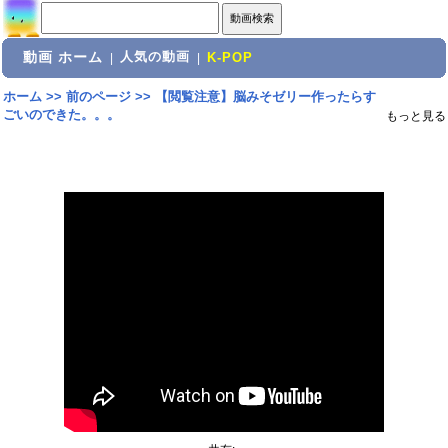
動画 ホーム
人気の動画
|
|
K-POP
ホーム
>>
前のページ
>>
【閲覧注意】脳みそゼリー作ったらす
ごいのできた。。。
もっと見る