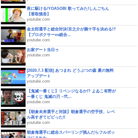
夜に駆ける/YOASOBI 歌ってみた!しんごちん
【香取慎吾】
youtube.com
金太郎選手と総合対決!京之介が腕十字を決める!?
【プロボクサーvs総合...
youtube.com
お家デート当日ゥ
youtube.com
[2020.7.3 配信] あつまれ どうぶつの森 夏の無料
アップデート
youtube.com
【鬼滅一番くじ】リベンジなるか!? よゐこ有野が
一番くじ 鬼滅の刃 ~弐...
youtube.com
【朝倉未来選手と対談】朝倉選手の空手技、レベ
ル高すぎてビビった!!
youtube.com
朝倉海選手に総合スパーリング挑んだらフルボッ
コにされた...