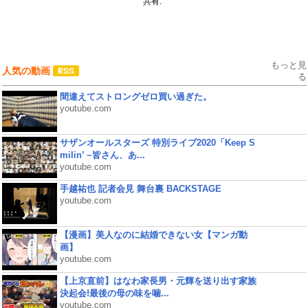
共有:
もっと見
人気の動画
る
間違えてストロングゼロ買い過ぎた。
youtube.com
サザンオールスターズ 特別ライブ2020「Keep S
milin’ ~皆さん、あ...
youtube.com
手越祐也 記者会見 舞台裏 BACKSTAGE
youtube.com
【漫画】美人なのに結婚できない女【マンガ動
画】
youtube.com
【上京直前】はなわ家長男・元輝を送り出す家族
決起会!最後の母の味を噛...
youtube.com