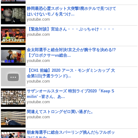
静岡最恐心霊スポット大突撃!廃ホテルで見つけて
はいけないモノを見つけ...
youtube.com
【緊急対談】宮迫さん・・・ぶっちゃけ・・・・
youtube.com
金太郎選手と総合対決!京之介が腕十字を決める!?
【プロボクサーvs総合...
youtube.com
【CH1 前編】2020 アース・モンダミンカップ 大
会第1日(予選ラウンド)...
youtube.com
サザンオールスターズ 特別ライブ2020「Keep S
milin’ ~皆さん、あ...
youtube.com
間違えてストロングゼロ買い過ぎた。
youtube.com
朝倉海選手に総合スパーリング挑んだらフルボッ
コにされた...