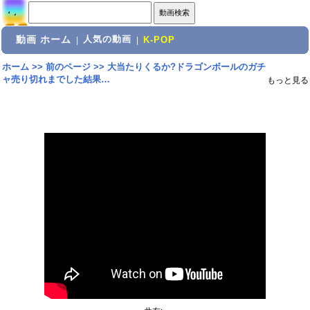
動画 ホーム
人気の動画
|
|
K-POP
ホーム
>>
前のページ
>>
大当たりくるか?ドラゴンボールのガチ
ャ売り切れまでした結果…
もっと見る