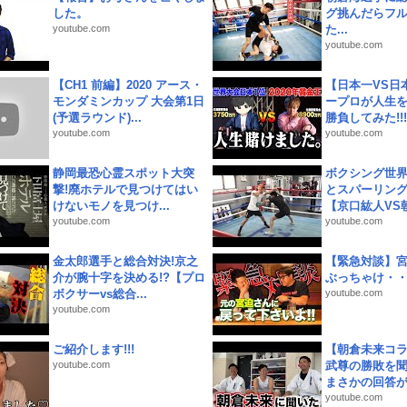
した。
グ挑んだらフ
youtube.com
た...
youtube.com
【CH1 前編】2020 アース・
【日本一VS日
モンダミンカップ 大会第1日
ープロが人生
(予選ラウンド)...
勝負してみた!!!!!
youtube.com
youtube.com
静岡最恐心霊スポット大突
ボクシング世
撃!廃ホテルで見つけてはい
とスパーリン
けないモノを見つけ...
【京口紘人VS朝
youtube.com
youtube.com
金太郎選手と総合対決!京之
【緊急対談】
介が腕十字を決める!?【プロ
ぶっちゃけ・
ボクサーvs総合...
youtube.com
youtube.com
ご紹介します!!!
【朝倉未来コラ
youtube.com
武尊の勝敗を
まさかの回答が!
youtube.com