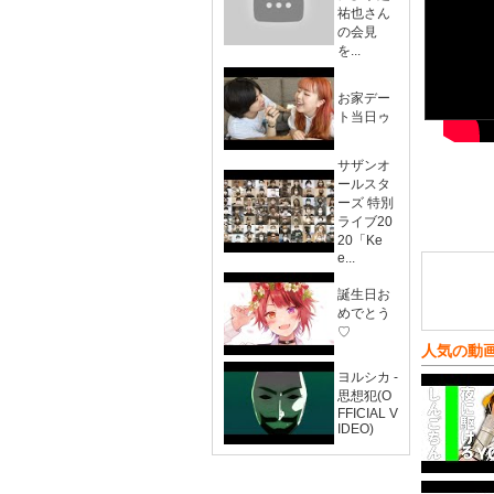
祐也さん
の会見
を...
お家デー
ト当日ゥ
サザンオ
ールスタ
ーズ 特別
ライブ20
20「Ke
e...
誕生日お
めでとう
♡
人気の動
ヨルシカ -
思想犯(O
FFICIAL V
IDEO)