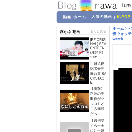
動画 ホーム
人気の動画
|
|
K-POP
ホーム
>>
浮かぶ 動画
もっと見る
怪ウォッチ3
watch
[BE ORIGI
NAL] SEV
ENTEEN
(세븐틴)
'Left...
手越祐也
記者会見
舞台裏 BA
CKSTAG
E
【衝撃】
料理の失
敗作がツ
ッコミど
ころ満載
だっ...
【週刊誌
すら手玉
に】手越