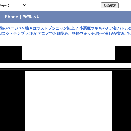
提携/入店
|
iPhone
|
前のページ
>>
強さはラストブシニャン以上!? 小悪魔サキちゃんと初バトルだ
スシ・テンプラ#107 アニメでお馴染み、妖怪ウォッチ3を三浦TVが実況! Yo-