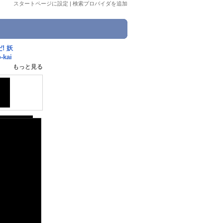
スタートページに設定
|
検索プロバイダを追加
! 妖
kai
もっと見る