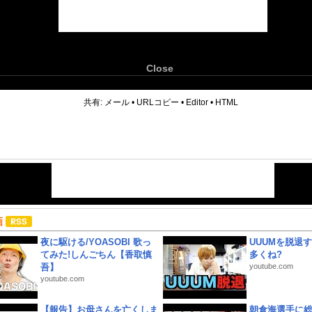
Close
6
共有:
メール
•
URLコピー
•
Editor
•
HTML
画
夜に駆ける/YOASOBI 歌っ
UUUMを脱退する
てみた!しんごちん【香取慎
多くね?
吾】
youtube.com
youtube.com
【報告】お母さんを亡くしま
朝倉海選手に