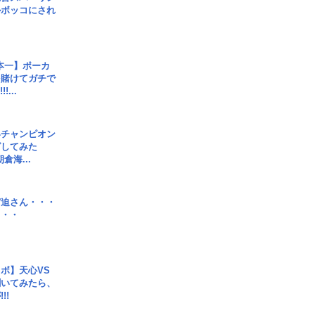
ルボッコにされ
本一】ポーカ
を賭けてガチで
!...
界チャンピオン
グしてみた
倉海...
宮迫さん・・・
・・・
ボ】天心VS
聞いてみたら、
!!