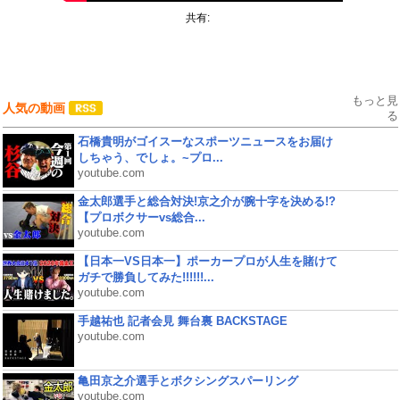
共有:
もっと見
人気の動画
る
石橋貴明がゴイスーなスポーツニュースをお届け
しちゃう、でしょ。~プロ...
youtube.com
金太郎選手と総合対決!京之介が腕十字を決める!?
【プロボクサーvs総合...
youtube.com
【日本一VS日本一】ポーカープロが人生を賭けて
ガチで勝負してみた!!!!!!...
youtube.com
手越祐也 記者会見 舞台裏 BACKSTAGE
youtube.com
亀田京之介選手とボクシングスパーリング
youtube.com