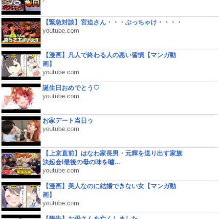
【緊急対談】宮迫さん・・・ぶっちゃけ・・・・
youtube.com
【漫画】凡人で終わる人の悪い習慣【マンガ動
画】
youtube.com
誕生日おめでとう♡
youtube.com
お家デート当日ゥ
youtube.com
【上京直前】はなわ家長男・元輝を送り出す家族
決起会!最後の母の味を噛...
youtube.com
【漫画】美人なのに結婚できない女【マンガ動
画】
youtube.com
【報告】お母さんを亡くしました。