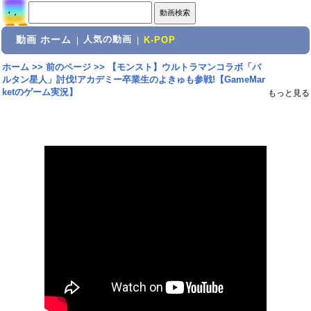
動画 ホーム
人気の動画
|
|
K-POP
ホーム
>>
前のページ
>>
【モンスト】ウルトラマンコラボ「バ
ルタン星人」討伐!アカデミー卒業生のよきゅも参戦!【GameMar
ketのゲーム実況】
もっと見る