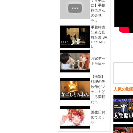
すら手玉
に】手越
祐也さん
の会見
を...
手越祐也
記者会見
舞台裏 BA
CKSTAG
E
お家デー
ト当日ゥ
【衝撃】
料理の失
敗作がツ
人気の動
ッコミど
ころ満載
だっ...
誕生日お
めでとう
♡