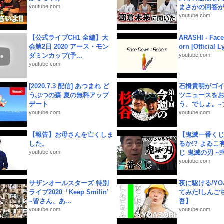
youtube.com
まさかの回答が!
youtube.com
【公式ライブCH1 全編】大
ARASHI - Face
会第2日 2020 アース・モン
orn [Official L
ダミンカップ(予...
youtube.com
youtube.com
[2020.7.3 配信] あつまれ ど
石橋貴明がゴ
うぶつの森 夏の無料アップ
ツニュースを
デート
う、でしょ。~プ
youtube.com
youtube.com
【報告】お母さんを亡くしま
【鬼滅一番く
した。
るか!? よゐ
youtube.com
じ 鬼滅の刃 ~弐.
youtube.com
サザンオールスターズ 特別
夜に駆ける/YOA
ライブ2020「Keep Smilin’
てみた!しんご
~皆さん、あ...
吾】
youtube.com
youtube.com