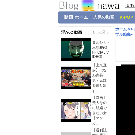
動画 ホーム
人気の動画
|
|
K-POP
ホーム
>>
浮かぶ 動画
もっと見る
ブル箱島~
ヨルシカ -
思想犯(O
FFICIAL V
IDEO)
【上京直
前】はな
わ家長
男・元輝
を送り出
す...
【漫画】
美人なの
に結婚で
きない女
【マン
ガ...
【週刊誌