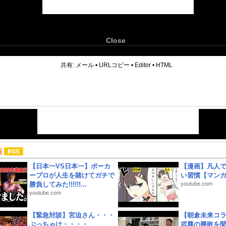
Close
6
共有:
メール
•
URLコピー
•
Editor
•
HTML
画
【日本一VS日本一】ポーカ
【漫画】凡人
ープロが人生を賭けてガチで
い習慣【マン
勝負してみた!!!!!!...
youtube.com
youtube.com
【緊急対談】宮迫さん・・・
【朝倉未来コラ
ぶっちゃけ・・・・
武尊の勝敗を