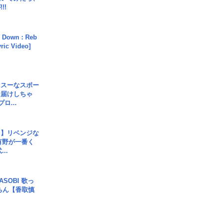
!!
 Down : Reb
yric Video]
イスーなスポー
お届けしちゃ
ロ...
じ】リベンジな
こ有野が一番く
..
SOBI 歌っ
ちん【香取慎