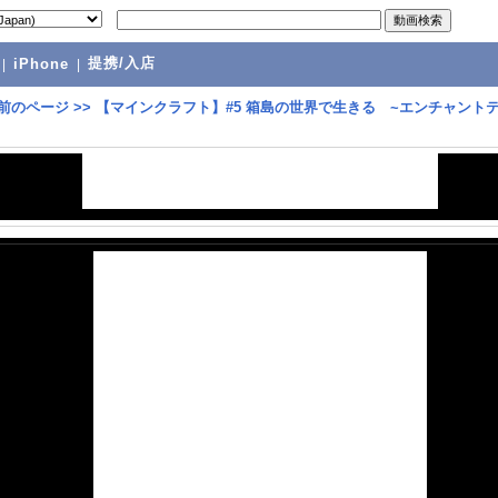
提携/入店
|
iPhone
|
前のページ
>>
【マインクラフト】#5 箱島の世界で生きる ~エンチャント