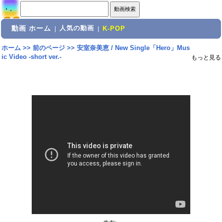
動画 ホーム
人気の動画
|
|
K-POP
ホーム
>>
前のページ
>>
安室奈美恵 / New Single「Hero」Mus
ic Video -short ver.-
もっと見る