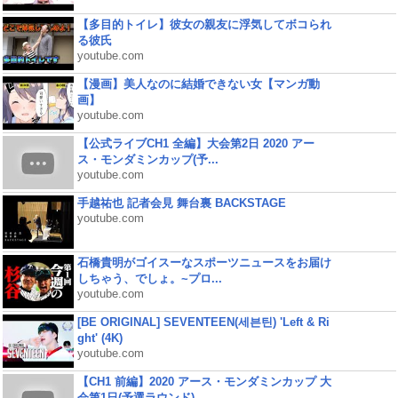
【多目的トイレ】彼女の親友に浮気してボコられ
る彼氏
youtube.com
【漫画】美人なのに結婚できない女【マンガ動
画】
youtube.com
【公式ライブCH1 全編】大会第2日 2020 アー
ス・モンダミンカップ(予...
youtube.com
手越祐也 記者会見 舞台裏 BACKSTAGE
youtube.com
石橋貴明がゴイスーなスポーツニュースをお届け
しちゃう、でしょ。~プロ...
youtube.com
[BE ORIGINAL] SEVENTEEN(세븐틴) 'Left & Ri
ght' (4K)
youtube.com
【CH1 前編】2020 アース・モンダミンカップ 大
会第1日(予選ラウンド)...