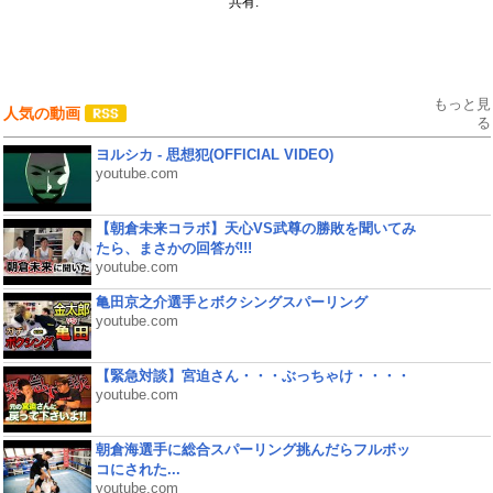
共有:
もっと見
人気の動画
る
ヨルシカ - 思想犯(OFFICIAL VIDEO)
youtube.com
【朝倉未来コラボ】天心VS武尊の勝敗を聞いてみ
たら、まさかの回答が!!!
youtube.com
亀田京之介選手とボクシングスパーリング
youtube.com
【緊急対談】宮迫さん・・・ぶっちゃけ・・・・
youtube.com
朝倉海選手に総合スパーリング挑んだらフルボッ
コにされた...
youtube.com