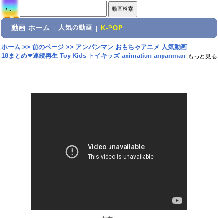
動画 ホーム
人気の動画
|
|
K-POP
ホーム
>>
前のページ
>>
アンパンマン おもちゃアニメ 人気動画
18まとめ❤連続再生 Toy Kids トイキッズ animation anpanman
もっと見る