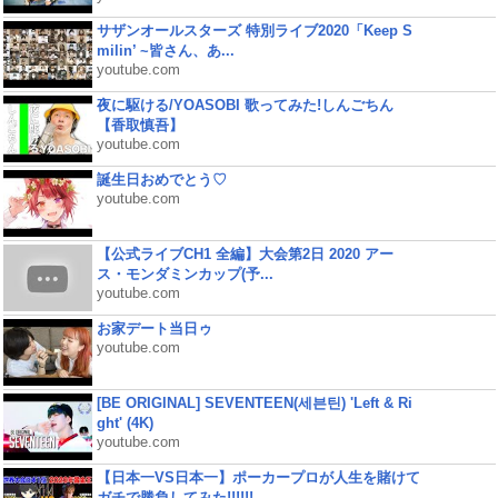
サザンオールスターズ 特別ライブ2020「Keep S
milin’ ~皆さん、あ...
youtube.com
夜に駆ける/YOASOBI 歌ってみた!しんごちん
【香取慎吾】
youtube.com
誕生日おめでとう♡
youtube.com
【公式ライブCH1 全編】大会第2日 2020 アー
ス・モンダミンカップ(予...
youtube.com
お家デート当日ゥ
youtube.com
[BE ORIGINAL] SEVENTEEN(세븐틴) 'Left & Ri
ght' (4K)
youtube.com
【日本一VS日本一】ポーカープロが人生を賭けて
ガチで勝負してみた!!!!!!...