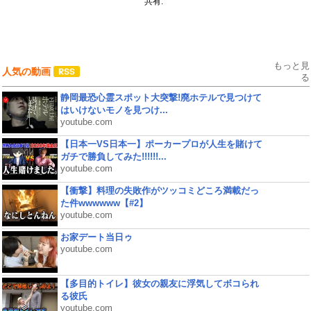
共有:
もっと見
人気の動画
る
静岡最恐心霊スポット大突撃!廃ホテルで見つけて
はいけないモノを見つけ...
youtube.com
【日本一VS日本一】ポーカープロが人生を賭けて
ガチで勝負してみた!!!!!!...
youtube.com
【衝撃】料理の失敗作がツッコミどころ満載だっ
た件wwwwww【#2】
youtube.com
お家デート当日ゥ
youtube.com
【多目的トイレ】彼女の親友に浮気してボコられ
る彼氏
youtube.com