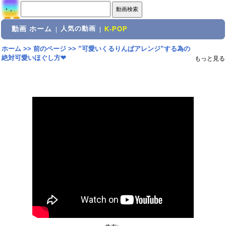
動画 ホーム
人気の動画
|
|
K-POP
ホーム
>>
前のページ
>>
”可愛いくるりんぱアレンジ”する為の
絶対可愛いほぐし方❤︎
もっと見る