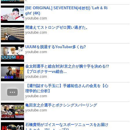
[BE ORIGINAL] SEVENTEEN(세븐틴) 'Left & Ri
ght' (4K)
youtube.com
間違えてストロングゼロ買い過ぎた。
youtube.com
UUUMを脱退するYouTuber多くね?
youtube.com
金太郎選手と総合対決!京之介が腕十字を決める!?
【プロボクサーvs総合...
youtube.com
【週刊誌すら手玉に】手越祐也さんの会見を【心
理学的に分析】
youtube.com
亀田京之介選手とボクシングスパーリング
youtube.com
石橋貴明がゴイスーなスポーツニュースをお届け
しちゃう、でしょ。~プロ...