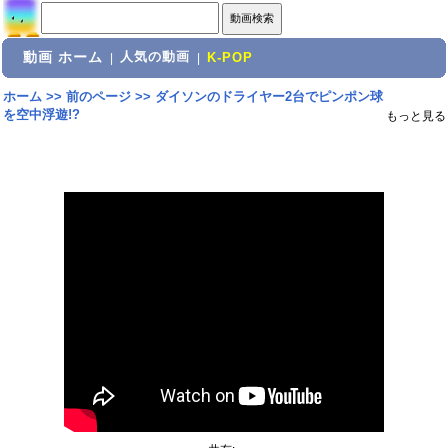
動画 ホーム
人気の動画
|
|
K-POP
ホーム
>>
前のページ
>>
ダイソンのドライヤー2台でピンポン球
を空中浮遊!?
もっと見る