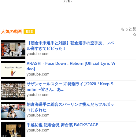
共有:
もっと見
人気の動画
る
【朝倉未来選手と対談】朝倉選手の空手技、レベ
ル高すぎてビビった!!
youtube.com
ARASHI - Face Down : Reborn [Official Lyric Vi
deo]
youtube.com
サザンオールスターズ 特別ライブ2020「Keep S
milin’ ~皆さん、あ...
youtube.com
朝倉海選手に総合スパーリング挑んだらフルボッ
コにされた...
youtube.com
手越祐也 記者会見 舞台裏 BACKSTAGE
youtube.com