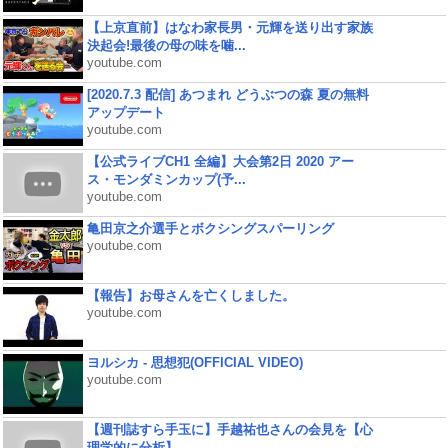
【上京直前】はなわ家長男・元輝を送り出す家族
決起会!最後の母の味を噛...
youtube.com
[2020.7.3 配信] あつまれ どうぶつの森 夏の無料
アップデート
youtube.com
【公式ライブCH1 全編】大会第2日 2020 アー
ス・モンダミンカップ(予...
youtube.com
亀田京之介選手とボクシングスパーリング
youtube.com
【報告】お母さんを亡くしました。
youtube.com
ヨルシカ - 思想犯(OFFICIAL VIDEO)
youtube.com
【週刊誌すら手玉に】手越祐也さんの会見を【心
理学的に分析】