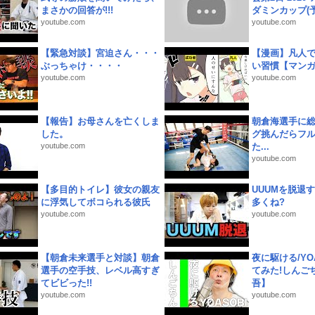
まさかの回答が!!!
ダミンカップ(予.
youtube.com
youtube.com
【緊急対談】宮迫さん・・・
【漫画】凡人
ぶっちゃけ・・・・
い習慣【マン
youtube.com
youtube.com
【報告】お母さんを亡くしま
朝倉海選手に
した。
グ挑んだらフ
youtube.com
た...
youtube.com
【多目的トイレ】彼女の親友
UUUMを脱退する
に浮気してボコられる彼氏
多くね?
youtube.com
youtube.com
【朝倉未来選手と対談】朝倉
夜に駆ける/YOA
選手の空手技、レベル高すぎ
てみた!しんご
てビビった!!
吾】
youtube.com
youtube.com