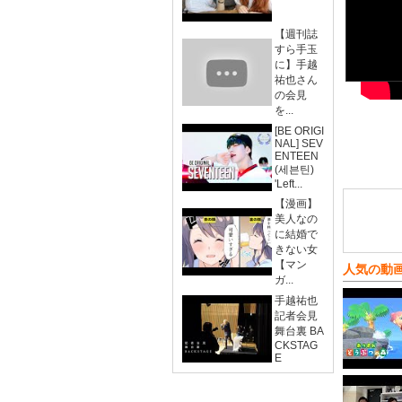
【週刊誌
すら手玉
に】手越
祐也さん
の会見
を...
[BE ORIGI
NAL] SEV
ENTEEN
(세븐틴)
'Left...
【漫画】
美人なの
に結婚で
きない女
【マン
人気の動
ガ...
手越祐也
記者会見
舞台裏 BA
CKSTAG
E