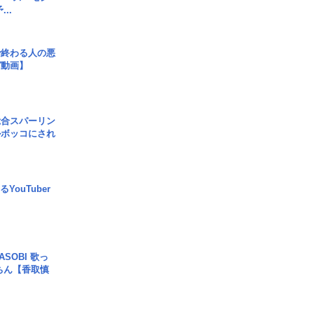
..
で終わる人の悪
ガ動画】
総合スパーリン
ルボッコにされ
YouTuber
SOBI 歌っ
ちん【香取慎