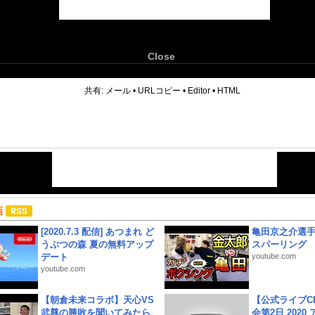
Close
6
共有:
メール
•
URLコピー
•
Editor
•
HTML
画
[2020.7.3 配信] あつまれ ど
亀田京之介選
うぶつの森 夏の無料アップ
スパーリング
デート
youtube.com
youtube.com
【朝倉未来コラボ】天心VS
【公式ライブC
武尊の勝敗を聞いてみたら、
会第2日 2020