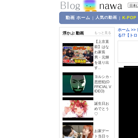
動画 ホーム
人気の動画
|
|
K-POP
ホーム
>>
浮かぶ 動画
もっと見る
る!?【ト
【上京直
前】はな
わ家長
男・元輝
を送り出
す...
ヨルシカ -
思想犯(O
FFICIAL V
IDEO)
誕生日お
めでとう
♡
お家デー
ト当日ゥ