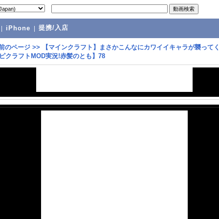
提携/入店
|
iPhone
|
前のページ
>>
【マインクラフト】まさかこんなにカワイイキャラが襲って
ロピクラフトMOD実況!赤髪のとも】78