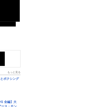
もっと見る
手とボクシング
H1 全編】大
 アース・モン