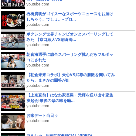
youtube.com
石橋貴明がゴイスーなスポーツニュースをお届け
しちゃう、でしょ。~プロ...
youtube.com
ボクシング世界チャンピオンとスパーリングして
みた 【京口紘人VS朝倉海...
youtube.com
朝倉海選手に総合スパーリング挑んだらフルボッ
コにされた...
youtube.com
【朝倉未来コラボ】天心VS武尊の勝敗を聞いてみ
たら、まさかの回答が!!!
youtube.com
【上京直前】はなわ家長男・元輝を送り出す家族
決起会!最後の母の味を噛...
youtube.com
お家デート当日ゥ
youtube.com
ヨルシカ - 思想犯(OFFICIAL VIDEO)