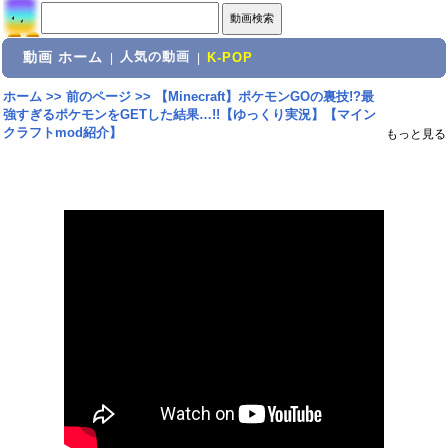
動画 ホーム
人気の動画
|
|
K-POP
ホーム
>>
前のページ
>>
【Minecraft】ポケモンGOの裏技!?最
強すぎるポケモンをGETした結果…!!【ゆっくり実況】【マイン
クラフトmod紹介】
もっと見る