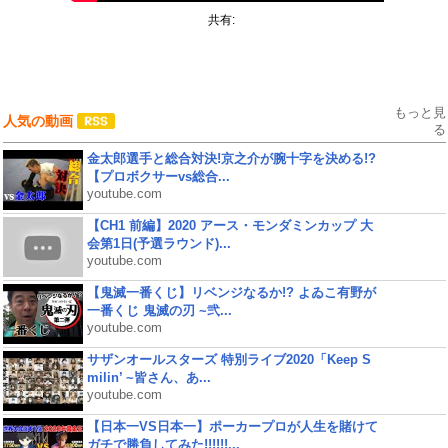
共有:
もっと見
人気の動画
る
金太郎選手と総合対決!京之介が腕十字を決める!?
【プロボクサーvs総合...
youtube.com
【CH1 前編】2020 アース・モンダミンカップ 大
会第1日(予選ラウンド)...
youtube.com
【鬼滅一番くじ】リベンジなるか!? よゐこ有野が
一番くじ 鬼滅の刃 ~弐...
youtube.com
サザンオールスターズ 特別ライブ2020「Keep S
milin’ ~皆さん、あ...
youtube.com
【日本一VS日本一】ポーカープロが人生を賭けて
ガチで勝負してみた!!!!!!...