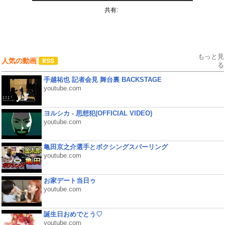
共有:
もっと見
人気の動画
る
手越祐也 記者会見 舞台裏 BACKSTAGE
youtube.com
ヨルシカ - 思想犯(OFFICIAL VIDEO)
youtube.com
亀田京之介選手とボクシングスパーリング
youtube.com
お家デート当日ゥ
youtube.com
誕生日おめでとう♡
youtube.com