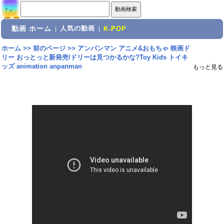
動画 ホーム
人気の動画
|
|
K-POP
ホーム
>>
前のページ
>>
アンパンマン アニメ&おもちゃ 映画ド
リー おっとっと新発売!ドリーは見つかるかな?Toy Kids トイキ
ッズ animation anpanman
もっと見る