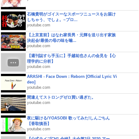
石橋貴明がゴイスーなスポーツニュースをお届け
しちゃう、でしょ。~プロ...
youtube.com
【上京直前】はなわ家長男・元輝を送り出す家族
決起会!最後の母の味を噛...
youtube.com
【週刊誌すら手玉に】手越祐也さんの会見を【心
理学的に分析】
youtube.com
ARASHI - Face Down : Reborn [Official Lyric Vi
deo]
youtube.com
間違えてストロングゼロ買い過ぎた。
youtube.com
夜に駆ける/YOASOBI 歌ってみた!しんごちん
【香取慎吾】
youtube.com
【公式ライブCH1 全編】大会第2日 2020 アー