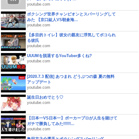
youtube.com
ボクシング世界チャンピオンとスパーリングして
みた 【京口紘人VS朝倉海...
youtube.com
【多目的トイレ】彼女の親友に浮気してボコられ
る彼氏
youtube.com
UUUMを脱退するYouTuber多くね?
youtube.com
[2020.7.3 配信] あつまれ どうぶつの森 夏の無料
アップデート
youtube.com
誕生日おめでとう♡
youtube.com
【日本一VS日本一】ポーカープロが人生を賭けて
ガチで勝負してみた!!!!!!...
youtube.com
亀田京之介選手とボクシングスパーリング