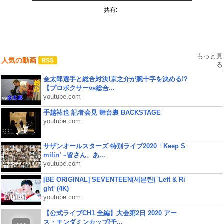
共有:
もっと見
人気の動画
る
金太郎選手と総合対決!京之介が腕十字を決める!?
【プロボクサーvs総合...
youtube.com
手越祐也 記者会見 舞台裏 BACKSTAGE
youtube.com
サザンオールスターズ 特別ライブ2020「Keep S
milin’ ~皆さん、あ...
youtube.com
[BE ORIGINAL] SEVENTEEN(세븐틴) 'Left & Ri
ght' (4K)
youtube.com
【公式ライブCH1 全編】大会第2日 2020 アー
ス・モンダミンカップ(予...