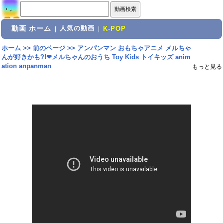
動画 ホーム
人気の動画
|
|
K-POP
ホーム
>>
前のページ
>>
アンパンマン おもちゃアニメ メルちゃ
んが好きかも?!❤メルちゃんのおうち Toy Kids トイキッズ anim
ation anpanman
もっと見る