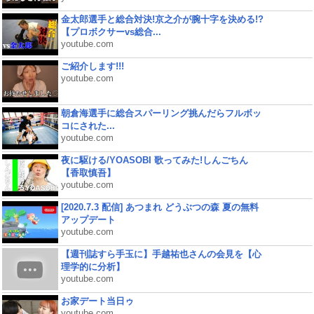
金太郎選手と総合対決!京之介が腕十字を決める!?
【プロボクサーvs総合...
youtube.com
ご紹介します!!!
youtube.com
朝倉海選手に総合スパーリング挑んだらフルボッ
コにされた...
youtube.com
夜に駆ける/YOASOBI 歌ってみた!しんごちん
【香取慎吾】
youtube.com
[2020.7.3 配信] あつまれ どうぶつの森 夏の無料
アップデート
youtube.com
【週刊誌すら手玉に】手越祐也さんの会見を【心
理学的に分析】
youtube.com
お家デート当日ゥ
youtube.com