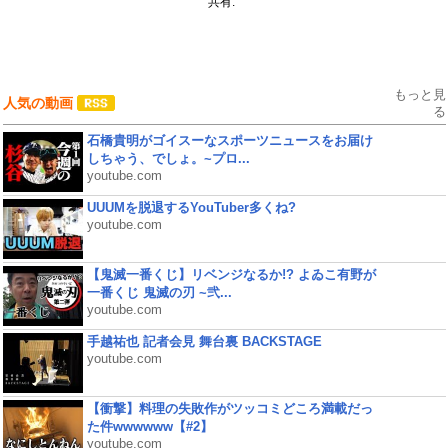
共有:
もっと見
人気の動画
る
石橋貴明がゴイスーなスポーツニュースをお届け
しちゃう、でしょ。~プロ...
youtube.com
UUUMを脱退するYouTuber多くね?
youtube.com
【鬼滅一番くじ】リベンジなるか!? よゐこ有野が
一番くじ 鬼滅の刃 ~弐...
youtube.com
手越祐也 記者会見 舞台裏 BACKSTAGE
youtube.com
【衝撃】料理の失敗作がツッコミどころ満載だっ
た件wwwwww【#2】
youtube.com