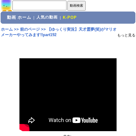
動画 ホーム
人気の動画
|
|
K-POP
ホーム
>>
前のページ
>>
【ゆっくり実況】天才霊夢(笑)がマリオ
メーカーやってみます!!part192
もっと見る