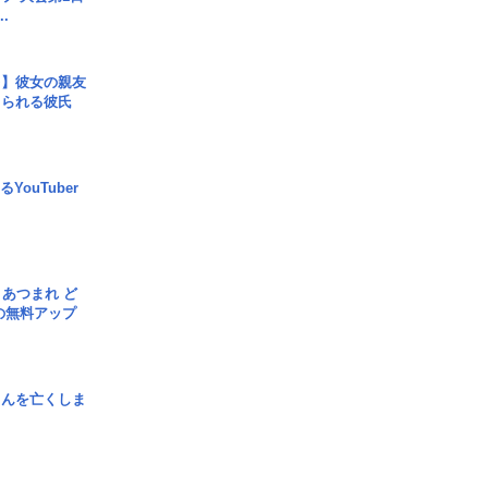
.
レ】彼女の親友
コられる彼氏
YouTuber
信] あつまれ ど
の無料アップ
さんを亡くしま