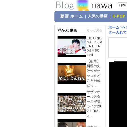
動画 ホーム
人気の動画
|
|
K-POP
ホーム
>>
浮かぶ 動画
もっと見る
ター入れてみた
[BE ORIGI
NAL] SEV
ENTEEN
(세븐틴)
'Left...
【衝撃】
料理の失
敗作がツ
ッコミど
ころ満載
だっ...
サザンオ
ールスタ
ーズ 特別
ライブ20
20「Ke
e...