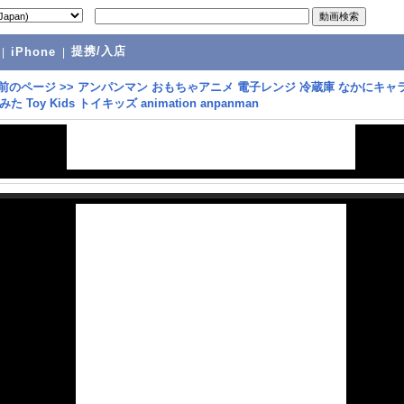
提携/入店
|
iPhone
|
前のページ
>>
アンパンマン おもちゃアニメ 電子レンジ 冷蔵庫 なかにキャ
 Toy Kids トイキッズ animation anpanman