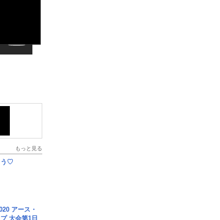
もっと見る
とう♡
020 アース・
プ 大会第1日