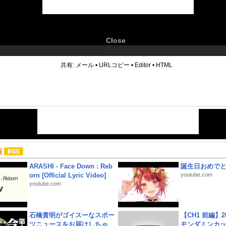
Close
6
共有:
メール
•
URLコピー
•
Editor
•
HTML
画
ARASHI - Face Down : Reb
誕生日おめで
orn [Official Lyric Video]
youtube.com
youtube.com
石橋貴明がゴイスーなスポー
【CH1 前編】2
ツニュースをお届けしちゃ
モンダミンカッ