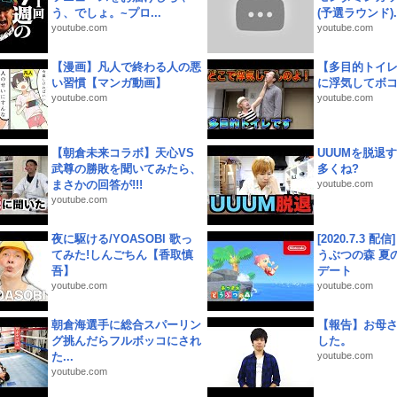
う、でしょ。~プロ...
(予選ラウンド)..
youtube.com
youtube.com
【漫画】凡人で終わる人の悪
【多目的トイ
い習慣【マンガ動画】
に浮気してボ
youtube.com
youtube.com
【朝倉未来コラボ】天心VS
UUUMを脱退する
武尊の勝敗を聞いてみたら、
多くね?
まさかの回答が!!!
youtube.com
youtube.com
夜に駆ける/YOASOBI 歌っ
[2020.7.3 配
てみた!しんごちん【香取慎
うぶつの森 夏
吾】
デート
youtube.com
youtube.com
朝倉海選手に総合スパーリン
【報告】お母
グ挑んだらフルボッコにされ
した。
た...
youtube.com
youtube.com