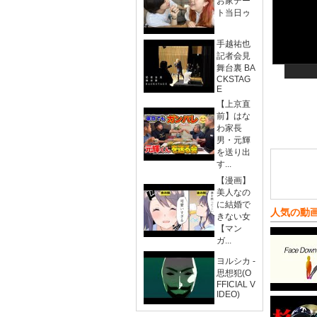
お家デー
ト当日ゥ
手越祐也
記者会見
舞台裏 BA
CKSTAG
E
【上京直
前】はな
わ家長
男・元輝
を送り出
す...
【漫画】
美人なの
に結婚で
人気の動
きない女
【マン
ガ...
ヨルシカ -
思想犯(O
FFICIAL V
IDEO)