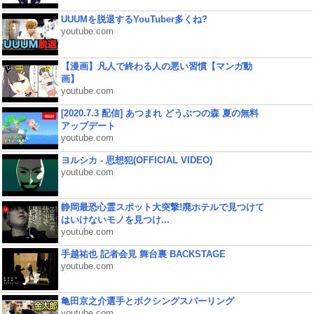
UUUMを脱退するYouTuber多くね?
youtube.com
【漫画】凡人で終わる人の悪い習慣【マンガ動
画】
youtube.com
[2020.7.3 配信] あつまれ どうぶつの森 夏の無料
アップデート
youtube.com
ヨルシカ - 思想犯(OFFICIAL VIDEO)
youtube.com
静岡最恐心霊スポット大突撃!廃ホテルで見つけて
はいけないモノを見つけ...
youtube.com
手越祐也 記者会見 舞台裏 BACKSTAGE
youtube.com
亀田京之介選手とボクシングスパーリング
youtube.com