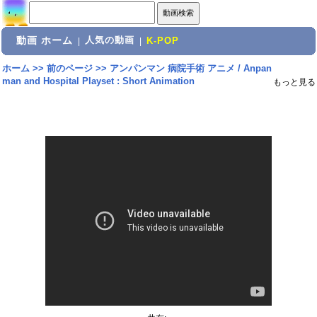
動画 ホーム
人気の動画
|
|
K-POP
ホーム
>>
前のページ
>>
アンパンマン 病院手術 アニメ / Anpan
man and Hospital Playset : Short Animation
もっと見る