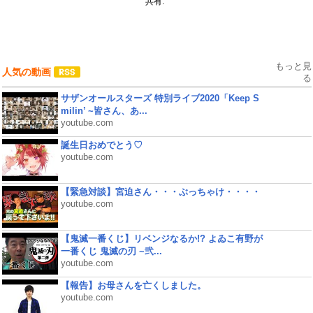
共有:
もっと見
人気の動画
る
サザンオールスターズ 特別ライブ2020「Keep S
milin’ ~皆さん、あ...
youtube.com
誕生日おめでとう♡
youtube.com
【緊急対談】宮迫さん・・・ぶっちゃけ・・・・
youtube.com
【鬼滅一番くじ】リベンジなるか!? よゐこ有野が
一番くじ 鬼滅の刃 ~弐...
youtube.com
【報告】お母さんを亡くしました。
youtube.com