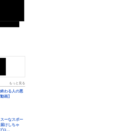
もっと見る
で終わる人の悪
ガ動画】
イスーなスポー
お届けしちゃ
ロ...