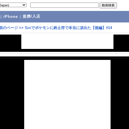
提携/入店
|
iPhone
|
前のページ
>>
Siriでポケモンに終止符で本当に涙出た【後編】#14