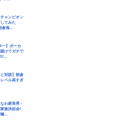
界チャンピオン
グしてみた
倉海...
本一】ポーカ
を賭けてガチで
!...
手と対談】朝倉
、レベル高すぎ
はなわ家長男・
家族決起会!
...