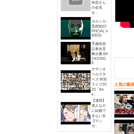
祐也さん
の会見
を...
ヨルシカ -
思想犯(O
FFICIAL V
IDEO)
手越祐也
記者会見
舞台裏 BA
CKSTAG
E
サザンオ
ールスタ
ーズ 特別
人気の動
ライブ20
20「Ke
e...
【漫画】
美人なの
に結婚で
きない女
【マン
ガ...