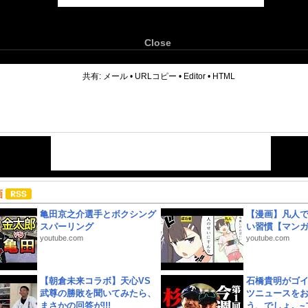
Close
6
共有:
メール
•
URLコピー
•
Editor
•
HTML
画
亀田京之介選手とボクシング
【漫画】凡人
スパーリング
い習慣【マン
youtube.com
youtube.com
【朝倉未来コラボ】天心VS
石橋貴明がゴ
武尊の勝敗を聞いてみたら、
ツニュースを
まさかの回答が!!!
う、でしょ。~プ