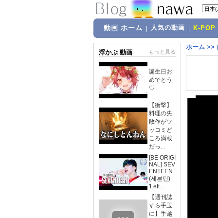
動画 ホーム
人気の動画
|
|
K-POP
ホーム
>>
浮かぶ 動画
もっと見る
誕生日お
めでとう
♡
【衝撃】
料理の失
敗作がツ
ッコミど
ころ満載
だっ...
[BE ORIGI
NAL] SEV
ENTEEN
(세븐틴)
'Left...
【週刊誌
すら手玉
に】手越