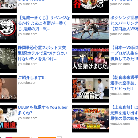
youtube.com
youtube.com
【鬼滅一番くじ】リベンジな
ボクシング世
るか!? よゐこ有野が一番く
とスパーリン
じ 鬼滅の刃 ~弐...
【京口紘人VS朝
youtube.com
youtube.com
静岡最恐心霊スポット大突
【日本一VS日
撃!廃ホテルで見つけてはい
ープロが人生
けないモノを見つけ...
勝負してみた!!!!!
youtube.com
youtube.com
ご紹介します!!!
【朝倉未来選
youtube.com
選手の空手技
てビビった!!
youtube.com
UUUMを脱退するYouTuber
【上京直前】
多くね?
元輝を送り出す
youtube.com
最後の母の味を噛
youtube.com