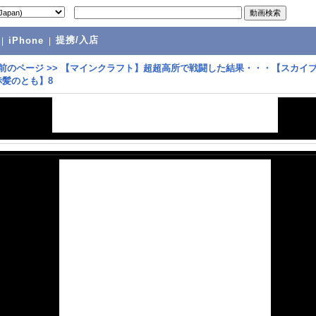
提携/入店
|
iPhone
|
前のページ
>>
【マインクラフト】超超高所で戦闘した結果・・・【スカイ
赤髪のとも】8