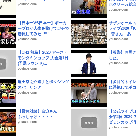
youtube.com
ボクサーvs総合.
youtube.com
【日本一VS日本一】ポーカ
サザンオールス
ープロが人生を賭けてガチで
ライブ2020「Kee
勝負してみた!!!!!!...
~皆さん、あ...
youtube.com
youtube.com
【CH1 前編】2020 アース・
【報告】お母
モンダミンカップ 大会第1日
した。
(予選ラウンド)...
youtube.com
youtube.com
亀田京之介選手とボクシング
【多目的トイ
スパーリング
に浮気してボ
youtube.com
youtube.com
【緊急対談】宮迫さん・・・
【公式ライブC
ぶっちゃけ・・・・
会第2日 2020
youtube.com
ダミンカップ(予.
youtube.com