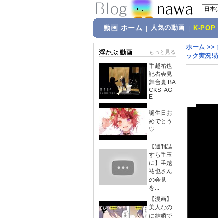
動画 ホーム
人気の動画
|
|
K-POP
ホーム
>>
浮かぶ 動画
もっと見る
ック実況!
手越祐也
記者会見
舞台裏 BA
CKSTAG
E
誕生日お
めでとう
♡
【週刊誌
すら手玉
に】手越
祐也さん
の会見
を...
【漫画】
美人なの
に結婚で