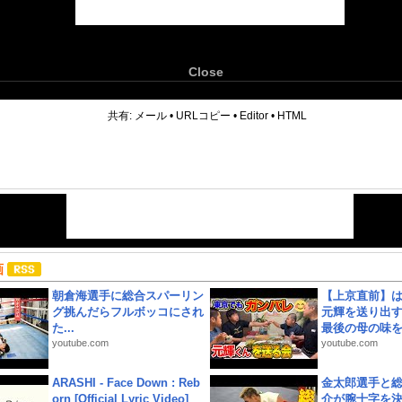
Close
6
共有:
メール
•
URLコピー
•
Editor
•
HTML
画
朝倉海選手に総合スパーリン
【上京直前】
グ挑んだらフルボッコにされ
元輝を送り出す
た...
最後の母の味を噛
youtube.com
youtube.com
ARASHI - Face Down : Reb
金太郎選手と総
orn [Official Lyric Video]
介が腕十字を決