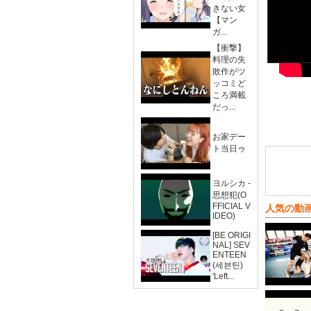
きない女
【マン
ガ...
【衝撃】
料理の失
敗作がツ
ッコミど
ころ満載
だっ...
お家デー
ト当日ゥ
ヨルシカ -
思想犯(O
FFICIAL V
人気の動
IDEO)
[BE ORIGI
NAL] SEV
ENTEEN
(세븐틴)
'Left...