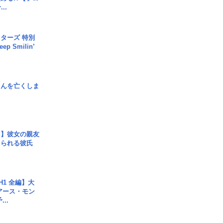
..
ターズ 特別
p Smilin’
さんを亡くしま
レ】彼女の親友
コられる彼氏
H1 全編】大
 アース・モン
..