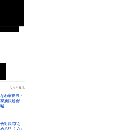
もっと見る
はなわ家長男・
家族決起会!
...
合対決!京之
める!?【プロ