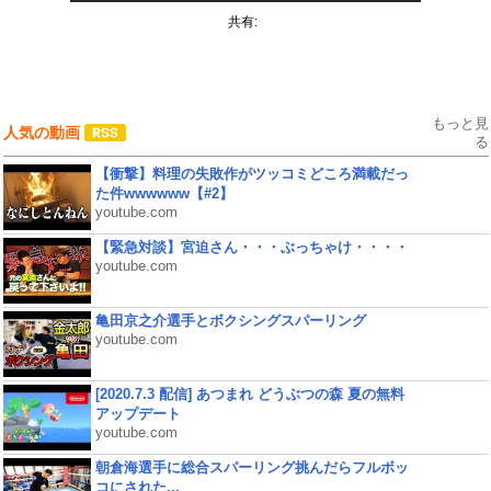
共有:
もっと見
人気の動画
る
【衝撃】料理の失敗作がツッコミどころ満載だっ
た件wwwwww【#2】
youtube.com
【緊急対談】宮迫さん・・・ぶっちゃけ・・・・
youtube.com
亀田京之介選手とボクシングスパーリング
youtube.com
[2020.7.3 配信] あつまれ どうぶつの森 夏の無料
アップデート
youtube.com
朝倉海選手に総合スパーリング挑んだらフルボッ
コにされた...