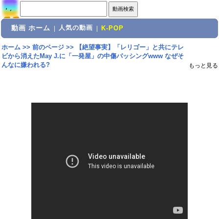
動画 ホーム
人気の動画
|
|
K-POP
ホーム
>>
前のページ
>>
【絶望事実】「レリゴー」と共にテレ
ビから消えたMay J.に「一発屋」の中傷バッシングwww なぜそ
んなに嫌われる?
もっと見る