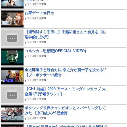
youtube.com
お家デート当日ゥ
youtube.com
【週刊誌すら手玉に】手越祐也さんの会見を【心
理学的に分析】
youtube.com
ヨルシカ - 思想犯(OFFICIAL VIDEO)
youtube.com
金太郎選手と総合対決!京之介が腕十字を決める!?
【プロボクサーvs総合...
youtube.com
【CH1 前編】2020 アース・モンダミンカップ 大
会第1日(予選ラウンド)...
youtube.com
ボクシング世界チャンピオンとスパーリングして
みた 【京口紘人VS朝倉海...
youtube.com
【日本一VS日本一】ポーカープロが人生を賭けて