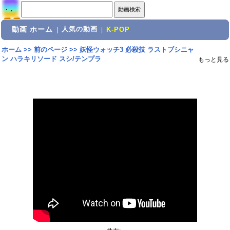
動画 ホーム
人気の動画
|
|
K-POP
ホーム
>>
前のページ
>>
妖怪ウォッチ3 必殺技 ラストブシニャ
ン ハラキリソード スシ/テンプラ
もっと見る