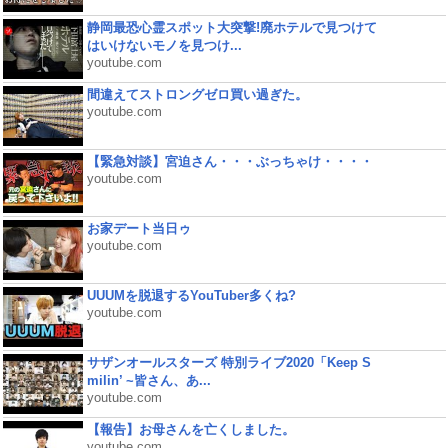
静岡最恐心霊スポット大突撃!廃ホテルで見つけて
はいけないモノを見つけ...
youtube.com
間違えてストロングゼロ買い過ぎた。
youtube.com
【緊急対談】宮迫さん・・・ぶっちゃけ・・・・
youtube.com
お家デート当日ゥ
youtube.com
UUUMを脱退するYouTuber多くね?
youtube.com
サザンオールスターズ 特別ライブ2020「Keep S
milin’ ~皆さん、あ...
youtube.com
【報告】お母さんを亡くしました。
youtube.com